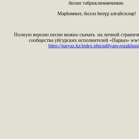
билән тәбриклимәкчимән.
Мәрһәммәт, биллә һөзүр алғайсиләр!
Полную версию песни можно скачать на личной страничк
сообщества уйгурских исполнителей «Парваз» www.
https://parvaz.kz/index.php/adilyam-rozakhun