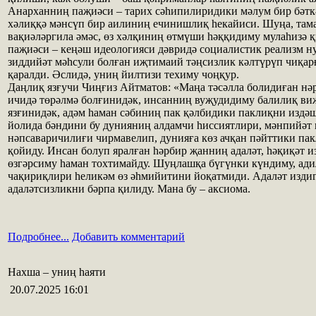
Анарханниң паҗиәси – тарих сәһипилиридики мәлум бир бәтк
хәлиққә мәнсүп бир аилиниң ечинишлиқ һекайиси. Шуңа, та
вақиәләргила әмәс, өз хәлқиниң өтмүши һәққидиму мулаһизә 
паҗиәси – кеңәш идеологияси дәвридә социалистик реализм 
зиддийәт мәһсули болған иҗтимаий тәңсизлик кәлтүрүп чиқар
қаралди. Әслидә, униң йилтизи техиму чоңқур.
Даңлиқ язғучи Чиңғиз Айтматов: «Маңа тәсәлла болидиған нәр
ичидә төрәлмә болғинидәк, инсанниң вуҗудидиму балилиқ виж
язғинидәк, адәм һаман сәбиниң пак қәлбидики паклиқни издә
йолида бәндини бу дунияниң алдамчи һиссиятлири, мәнпийәт 
нәпсаваричилиғи чирмавелип, дунияға көз ачқан пәйттики п
қойиду. Инсан болуп яралған һәрбир җанниң адаләт, һәқиқәт и
өзгәрсиму һаман тохтимайду. Шуңлашқа бүгүнки күндиму, ад
чақириқлири һеликәм өз әһмийитини йоқатмиди. Адаләт изди
адаләтсизликни бәрпа қилиду. Мана бу – аксиома.
Подробнее...
Добавить комментарий
Нахша – униң һаяти
20.07.2025 16:01