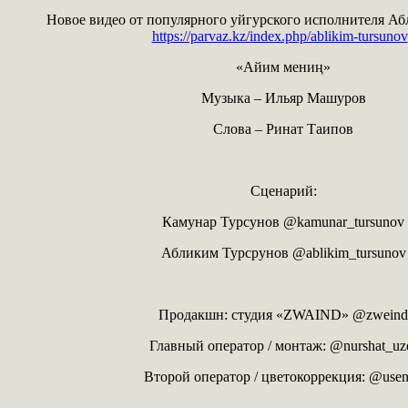
Новое видео от популярного уйгурского исполнителя А
https://parvaz.kz/index.php/ablikim-tursunov
«Айим мениң»
Музыка – Ильяр Машуров
Слова – Ринат Таипов
Сценарий:
Камунар Турсунов @kamunar_tursunov
Абликим Турсрунов @ablikim_tursunov
Продакшн: студия «ZWAIND» @zweind
Главный оператор / монтаж: @nurshat_uz
Второй оператор / цветокоррекция: @use