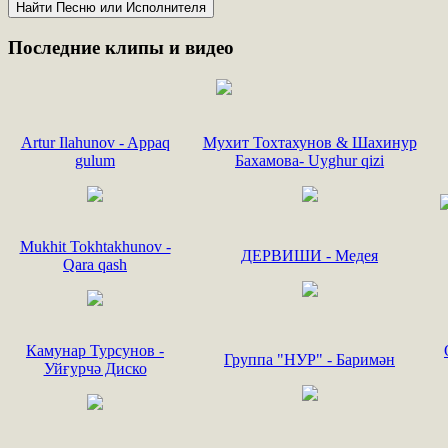
Последние
клипы и видео
Artur Ilahunov - Appaq
Мухит Тохтахунов & Шахинур
gulum
Бахамова- Uyghur qizi
Mukhit Tokhtakhunov -
ДЕРВИШИ - Медея
Qara qash
Камунар Турсунов -
Группа "НУР" - Баримән
Уйғурчә Диско