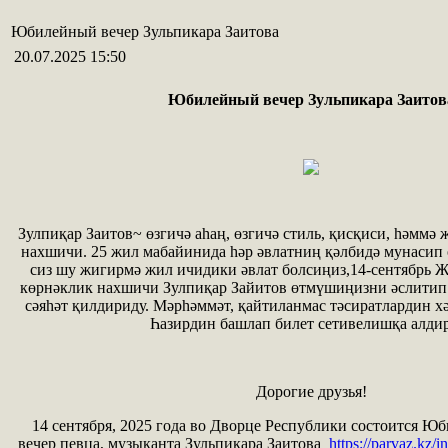
Юбилейный вечер Зульпикара Заитова
20.07.2025 15:50
Юбилейный вечер Зульпикара Заитов
Зулпиқар Заитов~ өзгичә аһаң, өзгичә стиль, қисқиси, һәммә 
нахшичи. 25 жил мабайинида һәр әвлатниң қәлбидә мунасип
сиз шу жигирмә жил ичидики әвлат болсиңиз,14-сентябрь 
көрнәклик нахшичи Зулпиқар Зайитов өтмүшиңизни әслитип 
сәяһәт қилдириду. Мәрһәммәт, қайтиланмас тәсиратлардин х
Һазирдин башлап билет сетивелишқа алди
Дорогие друзья!
14 сентября, 2025 года во Дворце Республики состоится Ю
вечер певца, музыканта Зульпикара Заитова
https://parvaz.kz/i