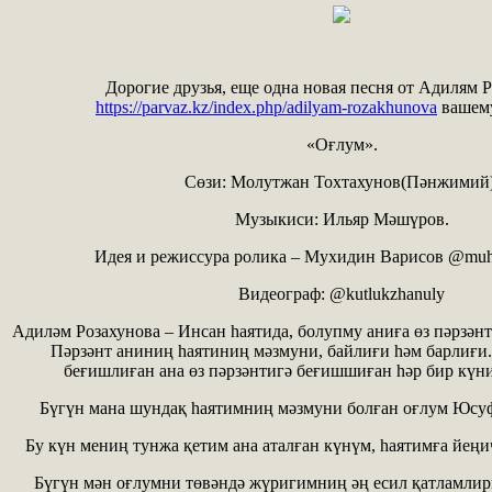
Дорогие друзья, еще одна новая песня от Адилям 
https://parvaz.kz/index.php/adilyam-rozakhunova
вашем
«Оғлум».
Сөзи: Молутжан Тохтахунов(Пәнжимий)
Музыкиси: Ильяр Мәшүров.
Идея и режиссура ролика – Мухидин Варисов @muhi
Видеограф: @kutlukzhanuly
Адиләм Розахунова – Инсан һаятида, болупму аниға өз пәрзән
Пәрзәнт аниниң һаятиниң мәзмуни, байлиғи һәм барлиғи.
беғишлиған ана өз пәрзәнтигә беғишшиған һәр бир күни
Бүгүн мана шундақ һаятимниң мәзмуни болған оғлум Юсуф
Бу күн мениң тунжа қетим ана аталған күнүм, һаятимға йеңи
Бүгүн мән оғлумни төвәндә жүригимниң әң есил қатламли