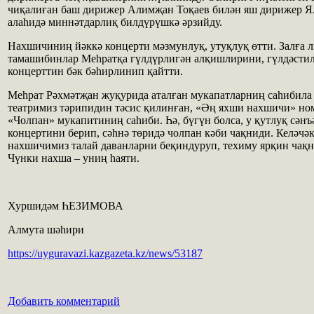
чиқалиған баш дирижер Алимҗан Тоқаев билән яш дирижер Я
алаһидә миннәтдарлиқ билдүрүшкә әрзийду.
Нахшичиниң йәккә концерти мәзмунлуқ, утуқлуқ өтти. Залға л
тамашибинлар Меһратқа гүлдүрлигән алқишлирини, гүлдәстил
концерттин бәк бәһирлинип қайтти.
Меһрат Рәхмәтҗан жуқурида аталған мукапатларниң саһибила 
театримиз тәрипидин тәсис қилинған, «Әң яхши нахшичи» но
«Чолпан» мукапитиниң саһиби. Һә, бүгүн болса, у қутлуқ сәнъ
концертини берип, сәһнә төридә чолпан кәби чақниди. Келәчә
нахшичимиз талай даванларни беқиндуруп, техиму ярқин чақн
Чүнки нахша – униң һаяти.
Хуршидәм ҺЕЗИМОВА
Алмута шәһири
https://uyguravazi.kazgazeta.kz/news/53187
Добавить комментарий