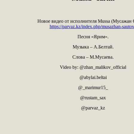
Новое видео от исполнителя Mussa (Мусажан 
https://parvaz.kz/index.php/musazhan-sauto
Песня «Ярим».
Музыка – А.Белтай.
Слова – М.Мусаева.
Video by: @zhan_malikov_official
@abylai.beltai
@_marimur15_
@rustam_sax
@parvaz_kz