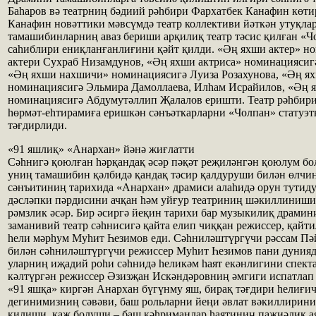
Баһаров вә театрниң бәдиий рәһбири Фархатбек Канафин көти
Канафин новәттики мәвсүмдә театр коллективи йәткән утуқлар
тамашибинларниң аваз бериши арқилиқ театр тәсис қилған «
саһиблири ениқланғанлиғини қәйт қилди. «Әң яхши актер» н
актери Сухраб Низамдунов, «Әң яхши актриса» номинациясиг
«Әң яхши нахшичи» номинациясигә Луиза Розахунова, «Әң я
номинациясигә Эльмира Дамоллаева, Илһам Исрайилов, «Әң я
номинациясигә Абдумутәллип Җалалов еришти. Театр рәһбир
һөрмәт-еһтирамиға еришкән сәнъәткарларни «Чолпан» статуэт
тәғдирлиди.
«91 яшлиқ» «Анархан» йәнә жиғлатти
Сәһнигә қоюлған һәрқандақ әсәр пәқәт реҗиләнгән қоюлум бо
униң тамашибин қәлбидә қандақ тәсир қалдуруши билән өлчин
сәнъитиниң тарихида «Анархан» драмиси алаһидә орун тутиду
дәсләпки пәрдисини ачқан һәм уйғур театриниң шәкиллиниши
рәмзлик әсәр. Бир әсиргә йеқин тарихи бар музыкилиқ драмин
заманивий театр сәһнисигә қайта елип чиққан режиссер, қайти
һели мәрһум Муһит Һезимов еди. Сәһниләштүргүчи рәссам П
билән сәһниләштүргүчи режиссер Муһит Һезимов пани дуния
уларниң иҗадий роһи сәһнидә һеликәм һаят екәнлигини спект
кәлтүргән режиссер Әзизҗан Искәндәровниң әмгиги испатлап
«91 яшқа» киргән Анархан бүгүнму яш, бирақ тәғдири һелиғи
дегинимизниң сәвәви, баш рольларни йеңи әвлат вәкиллирин
қилиши, каж болуши – баш қәһриманлар һаятиниң паҗиәлик 