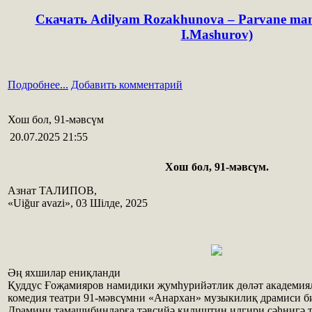
Скачать Adilyam Rozakhunova –
Parvane ma
I.Mashurov)
Подробнее...
Добавить комментарий
Хош бол, 91-мәвсүм
20.07.2025 21:55
Хош бол, 91-мәвсүм.
Азнат ТАЛИПОВ,
«Uiğur avazi», 03 Шілде, 2025
Әң яхшилар ениқланди
Қуддус Ғоҗамияров намидики җумһурийәтлик дөләт академия
комедия театри 91-мәвсүмни «Анархан» музыкилиқ драмиси б
Драмини тамашибинларға тәвсийә қилиштин илгири сәһнигә 