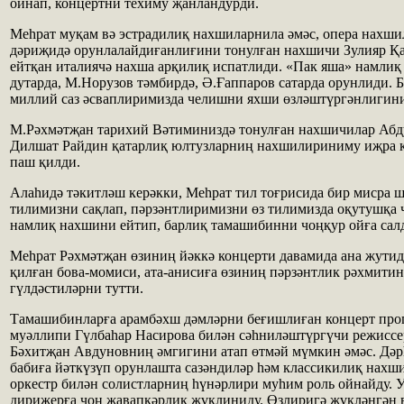
ойнап, концертни техиму җанландурди.
Меһрат муқам вә эстрадилиқ нахшиларнила әмәс, опера нахш
дәриҗидә орунлалайдиғанлиғини тонулған нахшичи Зулияр Қа
ейтқан италиячә нахша арқилиқ испатлиди. «Пак яша» намлиқ
дутарда, М.Норузов тәмбирдә, Ә.Ғаппаров сатарда орунлиди. 
миллий саз әсваплиримизда челишни яхши өзләштүргәнлигини
М.Рәхмәтҗан тарихий Вәтиминиздә тонулған нахшичилар Абд
Дилшат Райдин қатарлиқ юлтузларниң нахшилириниму иҗра қ
паш қилди.
Алаһидә тәкитләш керәкки, Меһрат тил тоғрисида бир мисра ш
тилимизни сақлап, пәрзәнтлиримизни өз тилимизда оқутушқа 
намлиқ нахшини ейтип, барлиқ тамашибинни чоңқур ойға сал
Меһрат Рәхмәтҗан өзиниң йәккә концерти давамида ана жути
қилған бова-момиси, ата-анисиға өзиниң пәрзәнтлик рәхмитин
гүлдәстиләрни тутти.
Тамашибинларға арам­бәхш дәмләрни беғишлиған концерт пр
муәллипи Гүлбаһар Насирова билән сәһниләштүргүчи режиссер
Бәхитҗан Авдуновниң әмгигини атап өтмәй мүмкин әмәс. Дәр
бабиға йәткүзүп орунлашта сазәндиләр һәм классикилиқ нах
оркестр билән солистларниң һүнәрлири муһим роль ойнайду. 
дирижерға чоң җавапкәрлик жүклиниду. Өзлиригә жүкләнгән