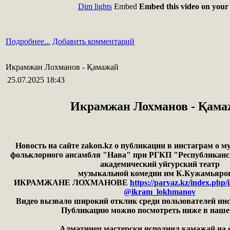
Dim lights
Embed
Embed this video on your 
Подробнее...
Добавить комментарий
Икрамжан Лохманов - Қамажай
25.07.2025 18:43
Икрамжан Лохманов - Қама
Новость на сайте zakon.kz о публикации в инстаграм о м
фольклорного ансамбля "Нава" при РГКП "Республиканс
академический уйгурский театр
музыкальной комедии им К.Кужамьяро
ИКРАМЖАНЕ ЛОХМАНОВЕ
https://parvaz.kz/index.ph
@ikram_lokhmanov
Видео вызвало широкий отклик среди пользователей инс
Публикацию можно посмотреть ниже в нашей
Алматинец мастерски исполнил камажай на 