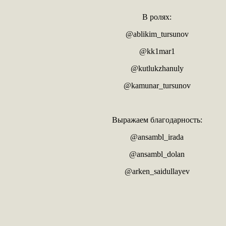
В ролях:
@ablikim_tursunov
@kk1mar1
@kutlukzhanuly
@kamunar_tursunov
Выражаем благодарность:
@ansambl_irada
@ansambl_dolan
@arken_saidullayev