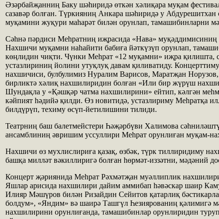
Әзәрбайҗанниң Баку шәһиридә өткән хәлиқара муқам фестива
сазавәр болған. Түркияниң Анкара шәһиридә у Абдурешитхан 
муқамини жуқури маһарәт билән орунлап, тамашибинларни мә
Сәһнә пәрдиси Меһрат­ниң иҗрасида «Нава» муқәд­димисиниң 
Нахшичи муқамни наһайити бабиға йәткүзүп орунлап, тамаш
көңлидин чиқти. Чүнки Меһрат «12 муқамни» иҗра қилишта, 
устазлириниң йолини утуқлуқ давам қиливатиду. Концерттиму
нахшичиси, булбулимиз Нуралим Варисов, Маратҗан Норузов,
бирликтә хәлиқ нахшилиридин болған «Или бир жүрүш нахши
Шундақла у «Қәшқәр чатма нахшилирини» ейтип, кәлгән меһ
кәйпият һәдийә қилди. Өз новитидә, устазлириму Меһратқа и
билдүрүп, техиму өсүп-йетилишини тилиди.
Театрниң баш балетмейстери Һәҗәрбүви Халимова сәһниләштү
ансамблиниң әвришим уссуллири Меһрат орунлиған муқам-на
Нахшичи өз мухлислириға қазақ, өзбәк, түрк тиллиридиму на
башқа милләт вәкиллиригә болған һөрмәт-иззәтни, мәдәний до
Концерт җәриянида Меһрат Рәхмәтҗан муәллиплик нахшилир
Яшлар арисида нахшилири дайим аммибап һәвәскар шаир Каму
Илияр Мәшүров билән Ризайдин Сейитов қатарлиқ бәстикарла
болдум», «Яндим» вә шаирә Ташгүл Һезиярованиң қәлимигә м
нахшилирини орунлиғанда, тамашибинлар орунлиридин туруп