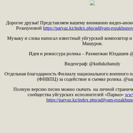
Дорогие друзья! Представляем вашему вниманию видео-анон
Розахуновой
https://parvaz.kz/index.php/adilyam-rozakhuno
Музыку и слова написал известный уйгурский композитор 
Машуров.
Идея и режиссура ролика – Рахматжан Юлдашев @
Видеограф: @kutlukzhanuly
Отдельная благодарность Филиалу национального военного п
(ФНВПЦ) за содействие в съемке ролика. @uapo
Полную версию песни можно скачать на личной страничк
сообщества уйгурских исполнителей «Парваз»
www
https://parvaz.kz/index.php/adilyam-rozakhun