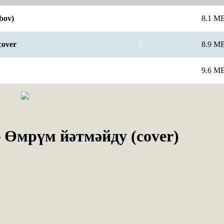
bov)
8.1 M
cover
8.9 M
9.6 M
 Өмрүм йәтмәйду (cover)