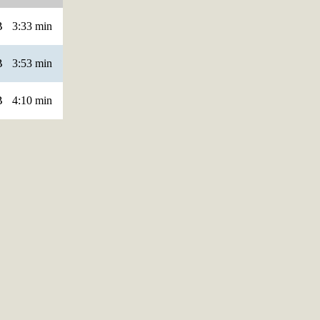
B
3:33 min
B
3:53 min
B
4:10 min