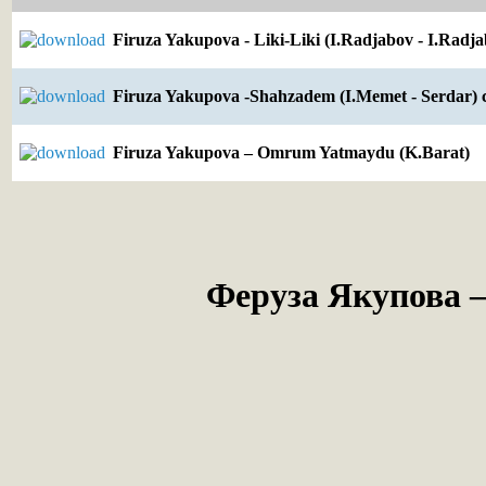
Firuza Yakupova - Liki-Liki (I.Radjabov - I.Radja
Firuza Yakupova -Shahzadem (I.Memet - Serdar) 
Firuza Yakupova – Omrum Yatmaydu (K.Barat)
Феруза Якупова –