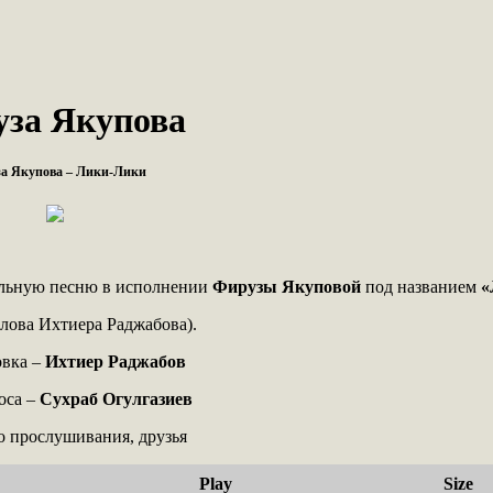
за Якупова
а Якупова – Лики-Лики
ольную песню в исполнении
Фирузы Якуповой
под названием
«
слова Ихтиера Раджабова).
вка –
Ихтиер Раджабов
оса –
Сухраб Огулгазиев
 прослушивания, друзья
Play
Size