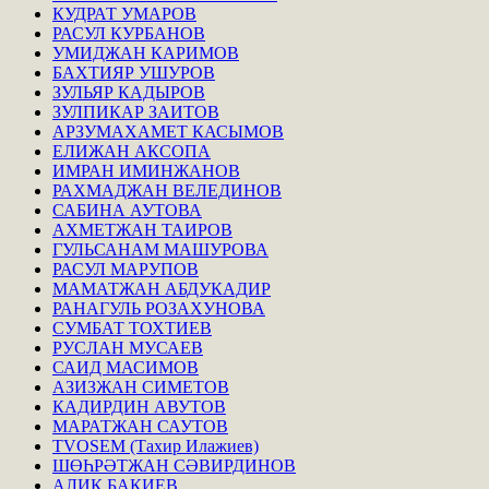
КУДРАТ УМАРОВ
РАСУЛ КУРБАНОВ
УМИДЖАН КАРИМОВ
БАХТИЯР УШУРОВ
ЗУЛЬЯР КАДЫРОВ
ЗУЛПИКАР ЗАИТОВ
АРЗУМАХАМЕТ КАСЫМОВ
ЕЛИЖАН АКСОПА
ИМРАН ИМИНЖАНОВ
РАХМАДЖАН ВЕЛЕДИНОВ
САБИНА АУТОВА
АХМЕТЖАН ТАИРОВ
ГУЛЬСАНАМ МАШУРОВА
РАСУЛ МАРУПОВ
МАМАТЖАН АБДУКАДИР
РАНАГУЛЬ РОЗАХУНОВА
СУМБАТ ТОХТИЕВ
РУСЛАН МУСАЕВ
САИД МАСИМОВ
АЗИЗЖАН СИМЕТОВ
КАДИРДИН АВУТОВ
МАРАТЖАН САУТОВ
TVOSEM (Тахир Илажиев)
ШӨҺРӘТЖАН СӘВИРДИНОВ
АЛИК БАКИЕВ