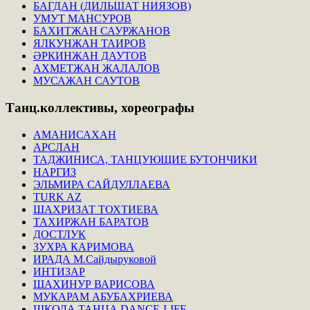
БАГДАН (ДИЛЬШАТ НИЯЗОВ)
УМУТ МАНСУРОВ
БАХИТЖАН САУРЖАНОВ
ЯЛКУНЖАН ТАИРОВ
ӘРКИНЖАН ДАУТОВ
АХМЕТЖАН ЖАЛАЛОВ
МУСАЖАН САУТОВ
Танц.коллективы,
хореографы
АМАНИСАХАН
АРСЛАН
ТАДЖИНИСА, ТАНЦУЮЩИЕ БУТОНЧИКИ
НАРГИЗ
ЭЛЬМИРА САЙДУЛЛАЕВА
TURK AZ
ШАХРИЗАТ ТОХТИЕВА
ТАХИРЖАН БАРАТОВ
ДОСТЛУК
ЗУХРА КАРИМОВА
ИРАДА М.Сайдыруковой
ИНТИЗАР
ШАХИНУР ВАРИСОВА
МУКАРАМ АБУБАХРИЕВА
ШКОЛА ТАНЦА DANCE-LIFE