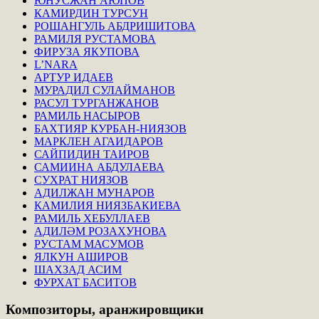
ЮНУСЖАН АЮПОВ
КАМИРДИН ТУРСУН
РОШАНГУЛЬ АБДРИШИТОВА
РАМИЛЯ РУСТАМОВА
ФИРУЗА ЯКУПОВА
L’NARA
АРТУР ИДАЕВ
МУРАДИЛ СУЛАЙМАНОВ
РАСУЛ ТУРГАНЖАНОВ
РАМИЛЬ НАСЫРОВ
БАХТИЯР КУРБАН-НИЯЗОВ
МАРКЛЕН АГАИДАРОВ
САЙПИДИН ТАИРОВ
САМИИНА АБДУЛАЕВА
СУХРАТ НИЯЗОВ
АДИЛЖАН МУНАРОВ
КАМИЛИЯ НИЯЗБАКИЕВА
РАМИЛЬ ХЕБУЛЛАЕВ
АДИЛӘМ РОЗАХУНОВА
РУСТАМ МАСУМОВ
ЯЛКУН АШИРОВ
ШАХЗАД АСИМ
ФУРХАТ БАСИТОВ
Композиторы,
аранжировщики