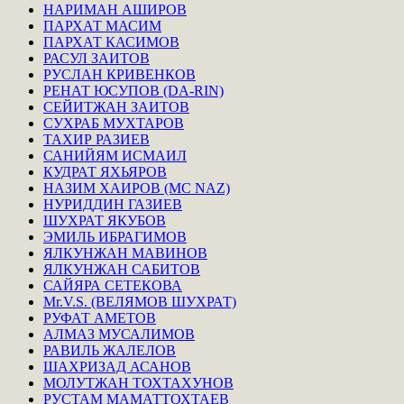
НАРИМАН АШИРОВ
ПАРХАТ МАСИМ
ПАРХАТ КАСИМОВ
РАСУЛ ЗАИТОВ
РУСЛАН КРИВЕНКОВ
РЕНАТ ЮСУПОВ (DA-RIN)
СЕЙИТЖАН ЗАИТОВ
СУХРАБ МУХТАРОВ
ТАХИР РАЗИЕВ
САНИЙЯМ ИСМАИЛ
КУДРАТ ЯХЬЯРОВ
НАЗИМ ХАИРОВ (MC NAZ)
НУРИДДИН ГАЗИЕВ
ШУХРАТ ЯКУБОВ
ЭМИЛЬ ИБРАГИМОВ
ЯЛКУНЖАН МАВИНОВ
ЯЛКУНЖАН САБИТОВ
САЙЯРА СЕТЕКОВА
Mr.V.S. (ВЕЛЯМОВ ШУХРАТ)
РУФАТ АМЕТОВ
АЛМАЗ МУСАЛИМОВ
РАВИЛЬ ЖАЛЕЛОВ
ШАХРИЗАД АСАНОВ
МОЛУТЖАН ТОХТАХУНОВ
РУСТАМ МАМАТТОХТАЕВ