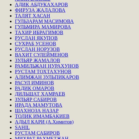
АДИК АБДУКАХАРОВ
ФИРУЗА ЖАЛАЛОВА
ТАЛЯТ ХАСАН
ГУЛЬЗАРАМ МАСИМОВА
ГУЛЬМИРА МАМИРОВА
ТАХИР ИБРАГИМОВ
РУСЛАН ЯКУПОВ
СУХРАБ УСЕНОВ
РУСЛАН НОРУЗОВ
ВАХИТ СУЛЕЙМЕНОВ
ЗУЛЬЯР ЖАМАЛОВ
РАМИЛЬЖАН НУРАХУНОВ
РУСТАМ ТОХТАХУНОВ
АЛИМЖАН ЗУЛЬПИКАРОВ
РАСУЛ ИМИНОВ
РАДИК ОМАРОВ
ДИЛЬШАТ ХАМРАЕВ
ЗУЛЬЯР САБИРОВ
ИРАДА МАМУТОВА
ШАХНОЗА НАЗАР
ТОЛИК ИМАМБАКИЕВ
АДЫЛ КАРИ (А.Химитов)
SAHIL
РУСТАМ САБИРОВ
МИХРАТ РАХМЕТЖАН