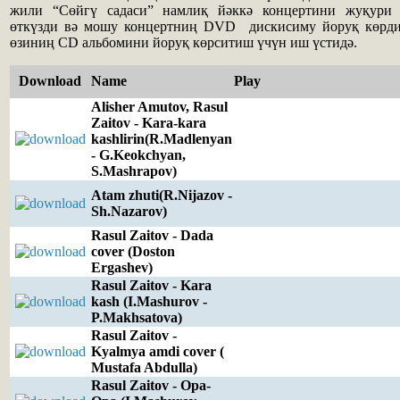
жили “Сөйгү садаси” намлиқ йәккә концертини жуқури 
өткүзди вә мошу концертниң DVD дискисиму йоруқ көрди.
өзиниң CD альбомини йоруқ көрситиш үчүн иш үстидә.
Download
Name
Play
Alisher Amutov, Rasul
Zaitov - Kara-kara
kashlirin(R.Madlenyan
- G.Keokchyan,
S.Mashrapov)
Atam zhuti(R.Nijazov -
Sh.Nazarov)
Rasul Zaitov - Dada
cover (Doston
Ergashev)
Rasul Zaitov - Kara
kash (I.Mashurov -
P.Makhsatova)
Rasul Zaitov -
Kyalmya amdi cover (
Mustafa Abdulla)
Rasul Zaitov - Opa-