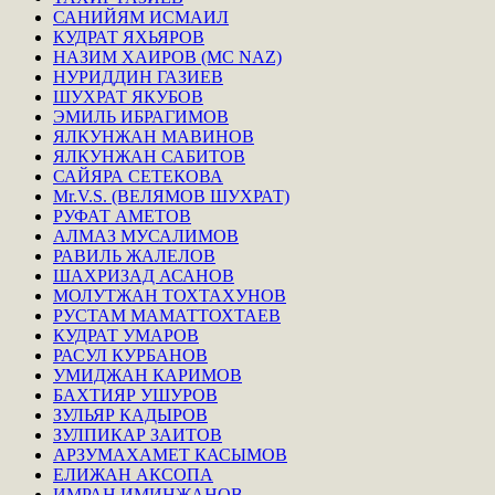
САНИЙЯМ ИСМАИЛ
КУДРАТ ЯХЬЯРОВ
НАЗИМ ХАИРОВ (MC NAZ)
НУРИДДИН ГАЗИЕВ
ШУХРАТ ЯКУБОВ
ЭМИЛЬ ИБРАГИМОВ
ЯЛКУНЖАН МАВИНОВ
ЯЛКУНЖАН САБИТОВ
САЙЯРА СЕТЕКОВА
Mr.V.S. (ВЕЛЯМОВ ШУХРАТ)
РУФАТ АМЕТОВ
АЛМАЗ МУСАЛИМОВ
РАВИЛЬ ЖАЛЕЛОВ
ШАХРИЗАД АСАНОВ
МОЛУТЖАН ТОХТАХУНОВ
РУСТАМ МАМАТТОХТАЕВ
КУДРАТ УМАРОВ
РАСУЛ КУРБАНОВ
УМИДЖАН КАРИМОВ
БАХТИЯР УШУРОВ
ЗУЛЬЯР КАДЫРОВ
ЗУЛПИКАР ЗАИТОВ
АРЗУМАХАМЕТ КАСЫМОВ
ЕЛИЖАН АКСОПА
ИМРАН ИМИНЖАНОВ