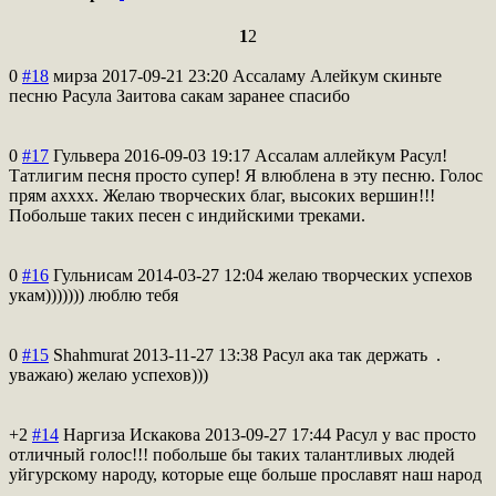
1
2
0
#18
мирза
2017-09-21 23:20
Ассаламу Алейкум скиньте
песню Расула Заитова сакам заранее спасибо
0
#17
Гульвера
2016-09-03 19:17
Ассалам аллейкум Расул!
Татлигим песня просто супер! Я влюблена в эту песню. Голос
прям ахххх. Желаю творческих благ, высоких вершин!!!
Побольше таких песен с индийскими треками.
0
#16
Гульнисам
2014-03-27 12:04
желаю творческих успехов
укам))))))) люблю тебя
0
#15
Shahmurat
2013-11-27 13:38
Расул ака так держать
.
уважаю) желаю успехов)))
+2
#14
Наргиза Искакова
2013-09-27 17:44
Расул у вас просто
отличный голос!!! побольше бы таких талантливых людей
уйгурскому народу, которые еще больше прославят наш народ