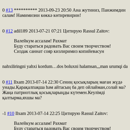
0
#13
**********
2013-09-23 20:50
Ана жутиниз, Панжимдин
салам! Намимизни көккә көтиревирин!
0
#12
adil189
2013-07-21 07:21
Цитирую Rassul Zaitov:
Валейкум ассалам! Рахмат
Буду стараться радовать Вас своим творчеством!
Сиздак саннат сояр кизлиримиз копийевасун
nahxiliringni yahxi kordum…dos boluxni halamsan,,,man urumqi da
0
#11
Ilxam
2013-07-14 22:30
Сениң қосықларың маған жүдә
унады.Қарақалпақша һәм айтасың ба деп ойлайман,солай ма?
Жаңа патриотлық қосықларыңды күтемен.Кеулімді
қалтырма,яхшы ма?
-1
#10
Ilxam
2013-07-14 22:25
Цитирую Rassul Zaitov:
Валейкум ассалам! Рахмат
Буду стараться радовать Вас своим творчеством!