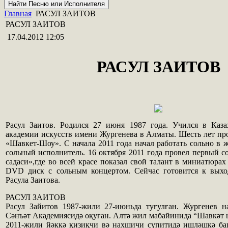
Главная
РАСУЛ ЗАИТОВ
РАСУЛ ЗАИТОВ
17.04.2012 12:05
РАСУЛ ЗАИТОВ
Расул Заитов. Родился 27 июня 1987 года. Учился в Каза
академии искусств имени Жургенева в Алматы. Шесть лет про
«Шавкет-Шоу». С начала 2011 года начал работать сольно в
сольный исполнитель. 16 октября 2011 года провел первый 
садаси»,где во всей красе показал свой талант в миниатюра
DVD диск с сольным концертом. Сейчас готовится к вых
Расула Заитова.
РАСУЛ ЗАИТОВ
Расул Зайитов 1987-жили 27-июньда туғулған. Жургенев 
Сәнъәт Академиясидә оқуған. Алтә жил мабайинида “Шавкәт 
2011-жили йәккә қизиқчи вә нахшичи сүпитидә ишләшкә баш