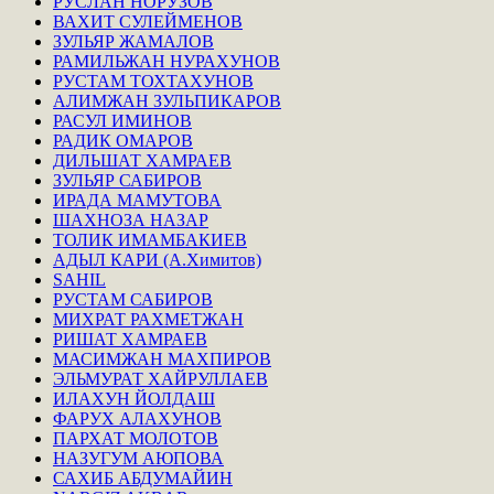
РУСЛАН НОРУЗОВ
ВАХИТ СУЛЕЙМЕНОВ
ЗУЛЬЯР ЖАМАЛОВ
РАМИЛЬЖАН НУРАХУНОВ
РУСТАМ ТОХТАХУНОВ
АЛИМЖАН ЗУЛЬПИКАРОВ
РАСУЛ ИМИНОВ
РАДИК ОМАРОВ
ДИЛЬШАТ ХАМРАЕВ
ЗУЛЬЯР САБИРОВ
ИРАДА МАМУТОВА
ШАХНОЗА НАЗАР
ТОЛИК ИМАМБАКИЕВ
АДЫЛ КАРИ (А.Химитов)
SAHIL
РУСТАМ САБИРОВ
МИХРАТ РАХМЕТЖАН
РИШАТ ХАМРАЕВ
МАСИМЖАН МАХПИРОВ
ЭЛЬМУРАТ ХАЙРУЛЛАЕВ
ИЛАХУН ЙОЛДАШ
ФАРУХ АЛАХУНОВ
ПАРХАТ МОЛОТОВ
НАЗУГУМ АЮПОВА
САХИБ АБДУМАЙИН