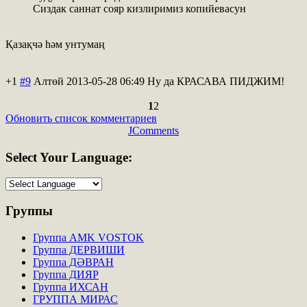
Сиздак саннат сояр кизлиримиз копийевасун
Қазақчә һәм унтумаң
+1
#9
Алтөй
2013-05-28 06:49
Ну да КРАСАВА ПИДЖИМ!
1
2
Обновить список комментариев
JComments
Select
Your Language:
Группы
Группа AMK VOSTOK
Группа ДЕРВИШИ
Группа ДӘВРАН
Группа ДИЯР
Группа ИХСАН
ГРУППА МИРАС