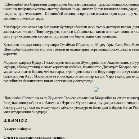
–Шөмишбай ака Сариевниң шеирлирини бир жил давамида тәржимә қилиш жәриянида 
шаирниң шеирлири келәчәк әвлатқа болған шиар, милләт болуп шәкиллинишкә дәрис, 
чақириқ,–дәп чүшәндим. –Шөмишбай акиниң шеирлирини пәқәтла оқуш керәк, шу чағд
маһийитигә йетисән–деди.
Минбәрдин сөз алған һәр бир натиқ бүгүндин башлап икки хәлиқ достлуғи поэзия ду
алаһидә тәкитләшти. Тонуштурулуп, лентиси қийиливатқан китап икки хәлиқниң иттип
мәңгүлүк екәнлигини көрситип турғанлиғини бир еғиздин қәйт қилишти.
Қазақстан эстрадисиниң юлтузлири Сулайман Ибрагимов, Медеу Арынбаев, Роза Рым
Шөмишбай Сариевниң мәтинигә йезилған нахшиларни ижра қилиш билән шаирға өзли
көрсәтти.
Мәрасим ахирида Қуддус Ғожамияров намидики Жумһурийәтлик Академиялик уйғур 
мудири, «Қазақстанниң хизмәт көрсәткән әрбаби», композитор Дилмурат Баһаров сөз
мәрасимға кәлгән барлиқ меһманларға, жүмлидин китапниң йоруқ көрүшигә күч сал
билән язғучи Авут Мәсимовқа өз миннәтдарлиғини изһар қилди. Чарә-тәдбир давами
паалийитигә беғишланған китап көргәзмиси уюштурулди.
Шөмишбай Сариевниң аяли Жүмагүл Сариева елимизниң Мәдәнийәт вә спорт минист
Раздықоғлиниң тәбригини йәткүзгән Нурғиса Муратоғлиға, шундақла китапни чиқирип
йәткүзүшкә күч салған, мошу чарә-тәдбирни уюштурған Дилмурат Баһаров билән Рай
миннәтдарлиғини билдүрди.
ИЛҺАМ НУР.
Алмута шәһири.
Сүрәттә: мәрасим қатнашқучилири.