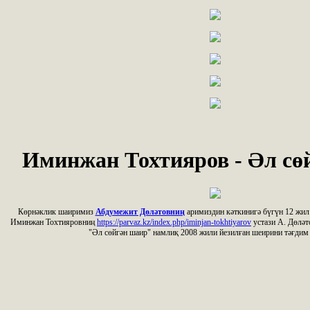
Иминжан Тохтияров - Әл сө
Көрнәклик шаиримиз
Абдумежит Дөләтовниң
аримиздин кәткинигә бүгүн 12 жил
Иминжан Тохтияровниң
https://parvaz.kz/index.php/iminjan-tokhtiyarov
устази А. Дөлә
"Әл сөйгән шаир" намлиқ 2008 жили йезилған шеирини тәғдим