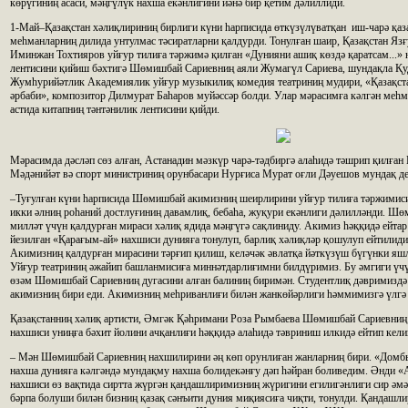
көрүгиниң асаси, мәңгүлүк нахша екәнлигини йәнә бир қетим дәлиллиди.
1-Май–Қазақстан хәлиқлириниң бирлиги күни һарписида өткүзүлүватқан иш-чарә қаза
меһманларниң дилида унтулмас тәсиратларни қалдурди. Тонулған шаир, Қазақстан Язғ
Иминжан Тохтияров уйғур тилиға тәржимә қилған «Дунияни ашиқ көздә қаратсам...» 
лентисини қийиш бәхтигә Шөмишбай Сариевниң аяли Жумагүл Сариева, шундақла Қ
Жумһурийәтлик Академиялик уйғур музыкилиқ комедия театриниң мудири, «Қазақста
әрбаби», композитор Дилмурат Баһаров муйәссәр болди. Улар мәрасимға кәлгән меһ
астида китапниң тәнтәнилик лентисини қийди.
Мәрасимда дәсләп сөз алған, Астанадин мәзкүр чарә-тәдбиргә алаһидә тәшрип қилға
Мәдәнийәт вә спорт министриниң орунбасари Нурғиса Мурат оғли Дәуешов мундақ де
–Туғулған күни һарписида Шөмишбай акимизниң шеирлирини уйғур тилиға тәржимиси
икки әлниң роһаний достлуғиниң давамлиқ, бебаһа, жуқури екәнлиги дәлилләнди. Шө
милләт үчүн қалдурған мираси хәлиқ ядида мәңгүгә сақлиниду. Акимиз һәққидә ейтар 
йезилған «Қарағым-ай» нахшиси дунияға тонулуп, барлиқ хәлиқләр қошулуп ейтилиди
Акимизниң қалдурған мирасини тәрғип қилиш, келәчәк әвлатқа йәткүзүш бүгүнки яш
Уйғур театриниң әжайип башланмисиға миннәтдарлиғимни билдүримиз. Бу әмгиги үчү
өзәм Шөмишбай Сариевниң дугасини алған балиниң биримән. Студентлиқ дәвримиздә 
акимизниң бири еди. Акимизниң меһриванлиғи билән жанкөйәрлиги һәммимизгә үлгә
Қазақстанниң хәлиқ артисти, Әмгәк Қәһримани Роза Рымбаева Шөмишбай Сариевниң
нахшиси униңға бәхит йолини ачқанлиғи һәққидә алаһидә тәвриниш илкидә ейтип кели
– Мән Шөмишбай Сариевниң нахшилирини әң көп орунлиған жанларниң бири. «Домбы
нахша дунияға кәлгәндә мундақму нахша болидекәнғу дәп һәйран боливедим. Әнди «
нахшиси өз вақтида сиртта жүргән қандашлиримизниң жүригини егилигәнлиги сир ә
бәрпа болуши билән бизниң қазақ сәнъити дуния миқиясиға чиқти, тонулди. Қандаш