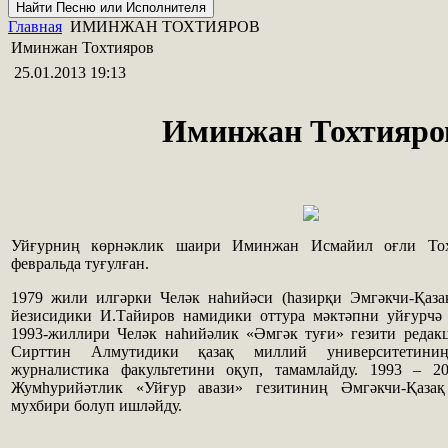
Главная
ИМИНЖАН ТОХТИЯРОВ
Иминжан Тохтияров
25.01.2013 19:13
Иминжан Тохтияро
Уйғурниң көрнәклик шаири Иминжан Исмайил оғли То
февральда туғулған.
1979 жили илгәрки Челәк наһийәси (һазирқи Эмгәкчи-Қаз
йезисидики И.Тайиров намидики оттура мәктәпни уйғурчә 
1993-жиллири Челәк наһийәлик «Әмгәк туғи» гезити редакц
Сирттин Алмутидики қазақ миллий университетини
журналистика факультетини оқуп, тамамлайду. 1993 – 2
Жумһурийәтлик «Уйғур авази» гезитиниң Әмгәкчи-Қаза
мухбири болуп ишләйду.