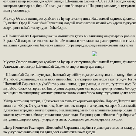
өзлиригә шиар териқисидә қобул қилди. Шөмишбай Сариев –ХХ вә ХХІ әсирдә қазақ 
көтәргән әдипләрниң бири. У алаһидә киши болидиған. Шаирниң қәлимидин пүтүлгән
мәңгү сақлиниду.
Мухтәр Әвезов намидики әдәбият вә һүнәр институтиниң баш илмий хадими, филоло
Гүлжаһан Орда Шөмишбай Сариевниң ижадий паалийитини илмий көз қараш турғуси
әсәрлиригә наһайити жуқури баһа бәрди.
– Шөмишбай аға Сариевниң нахша мәтинлири қазақ миллитиниң жәңгиварлиқ роһини 
Бирла «Айналдым сенен атамекенім-ай» нахшиси чәт әллик қандашлиримизниң гимни
ай, яхши күнләрдә йәнә бир әскә елишни тоғра көрдүм,–деди алимә сөзини йәкүнләп.
Мухтәр Әвезов намидики әдәбият вә һүнәр институтиниң баш илмий хадими, филоло
Алимжан Тиливалди Шөмишбай Сариевни лирик шаир дәп атиди.
– Шөмишбай Сариев шундақла, һәқиқий муһәббәт, садақәт мавзусиға көп көңүл бөлгә
Муһәббәт дегинимиздә көпи икки яшниң һис туйғулирини көз алдиға кәлтүриду. Тоғра,
Шөмишбай Сариевниң муһәббити–у ата - аниға, қериндашқа, инсанға, туғулған жут, Вә
муһәббәт билән суғирилған. Бизгә униң әсәрлиридин көп нәрсиләрни үгинишкә боли
қериндаш хәлиқләрниң нәмунилирини тәржимә қилип бизгә тонуштурушни қолға алға
Уйғур театриниң актери, «Қазақстанниң хизмәт көрсәткән әрбаби» Пәрһат Давутов ша
қилинған «Улуқ Оттура Азиялик, биз» намлиқ шеирини актерлиқ маһарәт билән әжайи
Қазақстан эстрадиси юлтузлириниң, зиялиларниң давамлиқ алқишиға сазавәр болди.
қоллап-қувәтләшни билидиғанлиғини дәлиллиди. Уларниң хуш кәйпияти, бир-биригә б
муңдишишлирини көрүп улардин үгәнсәк болидекән, дегән қарарғиму кәлдим.
Шаир Иминжан Тохтияров Шөмишбай Сариевниң әдәбият муһитида өчмәс из қалдурға
вә уйғур хәлиқлириниң әзәлдин дост екәнлигини қәйт қилди.