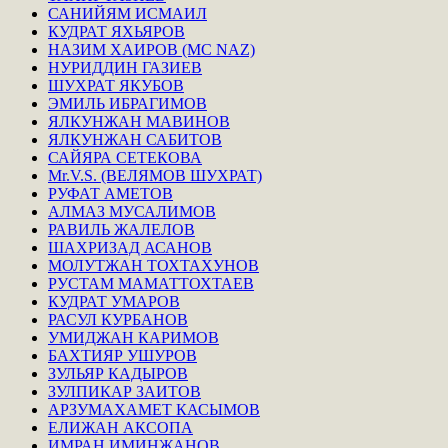
САНИЙЯМ ИСМАИЛ
КУДРАТ ЯХЬЯРОВ
НАЗИМ ХАИРОВ (MC NAZ)
НУРИДДИН ГАЗИЕВ
ШУХРАТ ЯКУБОВ
ЭМИЛЬ ИБРАГИМОВ
ЯЛКУНЖАН МАВИНОВ
ЯЛКУНЖАН САБИТОВ
САЙЯРА СЕТЕКОВА
Mr.V.S. (ВЕЛЯМОВ ШУХРАТ)
РУФАТ АМЕТОВ
АЛМАЗ МУСАЛИМОВ
РАВИЛЬ ЖАЛЕЛОВ
ШАХРИЗАД АСАНОВ
МОЛУТЖАН ТОХТАХУНОВ
РУСТАМ МАМАТТОХТАЕВ
КУДРАТ УМАРОВ
РАСУЛ КУРБАНОВ
УМИДЖАН КАРИМОВ
БАХТИЯР УШУРОВ
ЗУЛЬЯР КАДЫРОВ
ЗУЛПИКАР ЗАИТОВ
АРЗУМАХАМЕТ КАСЫМОВ
ЕЛИЖАН АКСОПА
ИМРАН ИМИНЖАНОВ