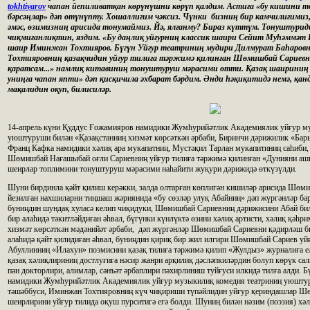
tokhtiyarov
чапан йепиливатқан көрүнүшни көрүп қалдим. Астиға «бу кишини то
бәрсәңлар» дәп өтүнүпту. Хошаллиғим чәксиз. Чүнки бизниң бир камчилиғими
әмәс, өзимизниң арисида тонумаймиз. Йә, ялғанму? Бираз күттүм. Тонуштурид
чиқмиғанлиқтин, яздим. «Бу даңлиқ уйғурниң классик шаири Сейит Муһәммәт 
шаир Иминжан Тохтияров. Бүгүн Уйғур театриниң мудири Дилмурат Баһаро
Тохтияровниң қазақчидин уйғур тилиға тәржимә қилинған Шөмишбай Сариевн
қаратсам...» намлиқ китавиниң тонуштуруш мәрасими өтти. Қазақ шаириниң 
униңға чапан япти» дәп қисқичила әхбарат бәрдим. Әнди һәқиқитидә немә, қан
мақалидин оқуп, билисиләр.
14-апрель күни Қуддус Ғожамияров намидики Жумһурийәтлик Академиялик уйғур м
уюштуруши билән «Қазақстанниң хизмәт көрсәткән әрбаби, Биринчи дәрижилик «Бары
Франц Кафка намидики хәлиқ ара мукапатниң, Мустәқил Тарлан мукапитиниң саһиби, 
Шөмишбай Нағашыбай оғли Сариевниң уйғур тилиға тәржимә қилинған «Дунияни ашиқ
шеирлар топлимини тонуштуруш мәрасими наһайити жуқури дәрижидә өткүзүлди.
Шуни бирдинла қәйт қилиш керәкки, залда олтарған көплигән кишиләр арисида Шөм
йезилған нахшиларни тиңшаш жәриянида «бу сөзләр улуқ Абайниң» дәп жүргәнләр бар
буниңдин шундақ хуласә келип чиқидуки, Шөмишбай Сариевниң дәрижисини Абай бил
бир алаһидә тәкитләйдиған әһвал, бүгүнки күнлүктә өзини хәлиқ артисти, хәлиқ қәһри
хизмәт көрсәткән мәдәнийәт әрбаби, дәп жүргәнләр Шөмишбай Сариевни қәдирләш би
алаһидә қәйт қилидиған әһвал, буниңдин қириқ бир жил илгири Шөмишбай Сариев уй
Абуллинниң «Илахун» поэмисини қазақ тилиға тәржимә қилип «Жулдыз» журналиға е
қазақ хәлиқлириниң достлуғиға нәсир жанри арқилиқ дәсләпкиләрдин болуп көрүк сал
пән докторлири, алимлар, сәнъәт әрбаплири пәхирлиниш туйғуси илкидә тилға алди. 
намидики Жумһурийәтлик Академиялик уйғур музыкилиқ комедия театриниң уюшту
тәшәббуси, Иминжан Тохтияровниң күч чиқириши түпәйлидин уйғур қериндашлар Ш
шеирлирини уйғур тилида оқуш пурситигә егә болди. Шуниң билән нәзим (поэзия) хә