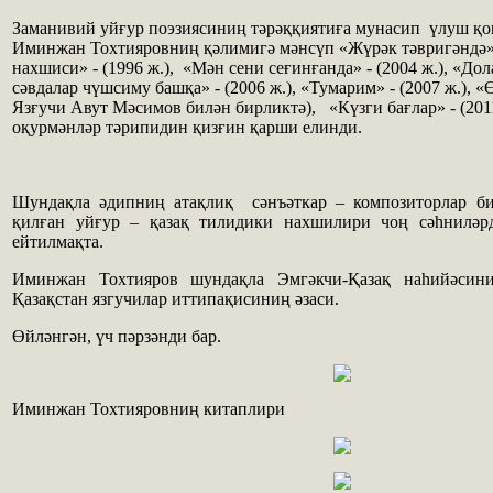
Заманивий уйғур поэзиясиниң тәрәққиятиға мунасип үлуш қ
Иминжан Тохтияровниң қәлимигә мәнсүп «Жүрәк тәвригәндә» -
нахшиси» - (1996 ж.), «Мән сени сеғинғанда» - (2004 ж.), «Дол
сәвдалар чүшсиму башқа» - (2006 ж.), «Тумарим» - (2007 ж.), «
Язғучи Авут Мәсимов билән бирликтә), «Күзги бағлар» - (201
оқурмәнләр тәрипидин қизғин қарши елинди.
Шундақла әдипниң атақлиқ сәнъәткар – композиторлар би
қилған уйғур – қазақ тилидики нахшилири чоң сәһниләрд
ейтилмақта.
Иминжан Тохтияров шундақла Эмгәкчи-Қазақ наһийәсин
Қазақстан язгучилар иттипақисиниң әзаси.
Өйләнгән, үч пәрзәнди бар.
Иминжан Тохтияровниң китаплири