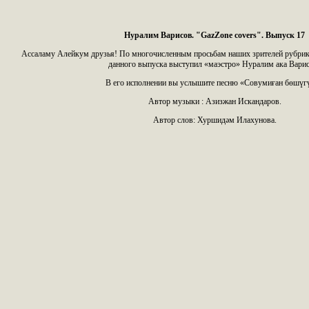
Нуралим Варисов. "GazZone covers". Выпуск 17
Ассаламу Алейкум друзья! По многочисленным просьбам наших зрителей рубрик
данного выпуска выступил «маэстро» Нуралим ака Вари
В его исполнении вы услышите песню «Совумиған бөшүг
Автор музыки : Азизжан Искандаров.
Автор слов: Хуршидәм Илахунова.