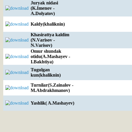
Juryak nidasi
(K.Imenov -
A.Dolyatov)
Kaldy(khaliknin)
Khasirattya kaldim
(N.Varisov -
N.Varisov)
Omur shundak
otidu(A.Mashayev -
I.Bakhtiya)
Tugulgan
kun(khaliknin)
Turnilar(S.Zainalov -
M.Abdrakhmanov)
Yashlik( A.Mashayev)