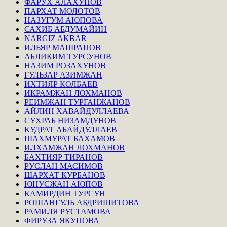
ФАРУХ АЛАХУНОВ
ПАРХАТ МОЛОТОВ
НАЗУГУМ АЮПОВА
САХИБ АБДУМАЙИН
NARGIZ AKBAR
ИЛЬЯР МАШРАПОВ
АБЛИКИМ ТУРСУНОВ
НАЗИМ РОЗАХУНОВ
ГУЛЬЗАР АЗИМЖАН
ИХТИЯР КОЛБАЕВ
ИКРАМЖАН ЛОХМАНОВ
РЕИМЖАН ТУРГАНЖАНОВ
АЙЛИН ХАВАЙДУЛЛАЕВА
СУХРАБ НИЗАМДУНОВ
КУДРАТ АБАЙДУЛЛАЕВ
ШАХМУРАТ БАХАМОВ
ИЛХАМЖАН ЛОХМАНОВ
БАХТИЯР ТИРАНОВ
РУСЛАН МАСИМОВ
ШАРХАТ КУРБАНОВ
ЮНУСЖАН АЮПОВ
КАМИРДИН ТУРСУН
РОШАНГУЛЬ АБДРИШИТОВА
РАМИЛЯ РУСТАМОВА
ФИРУЗА ЯКУПОВА