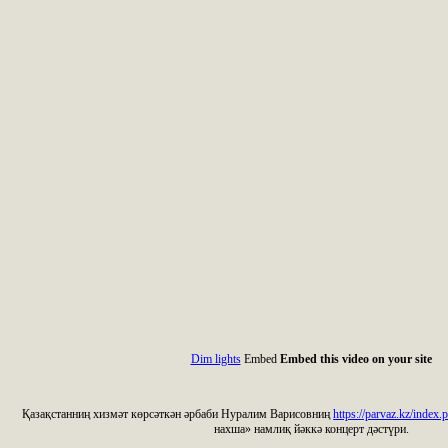
Dim lights
Embed
Embed this video on your site
Қазақстанниң хизмәт көрсәткән әрбаби Нуралим Варисовниң
https://parvaz.kz/index.
нахша» намлиқ йәккә концерт дәстүри.