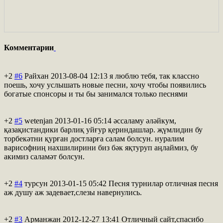
Комментарии
+2
#6
Райхан
2013-08-04 12:13
я люблю тебя, так классно
поешь, хочу услышать новые песни, хочу чтобы появились
богатые спонсоры и ты бы занимался только песнями
+2
#5
wetenjan
2013-01-16 05:14
әссаламу әләйкум,
қазақистандики барлиқ уйғур қериндашлар. җүмлидин бу
торбекәтни қурған достларға салам болсун. нуралим
варисофниң нахшилирини биз бәк яқтуруп аңлаймиз, бу
акимиз саламәт болсун.
+2
#4
турсун
2013-01-15 05:42
Песня турнилар отличная песня
аж душу аж задевает,слезы навернулись.
+2
#3
Арманжан
2012-12-27 13:41
Отличный сайт,спасибо