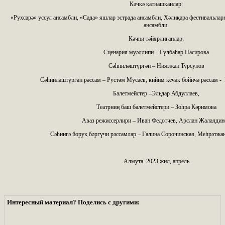
Кәчкә қатнашқанлар:
«Рухсарә» уссул ансамбли, «Сада» яшлар эстрада ансамбли, Хәлиқара фестивальлар
ансамбли.
Кәчни тәйярлиғанлар:
Сценария муәллипи – Гүлбаһар Насирова
Сәһниләштүргән – Ниязжан Турсунов
Сәһниләштүргән рәссам – Рустәм Мусаев, кийим кечәк бойичә рәссам -
Балетмейстер –Эльдар Абдуллаев,
Театрниң баш балетмейстери – Зоһра Кәримова
Аваз режиссерлири – Иван Федотчев, Арслан Жалалдин
Сәһнигә йоруқ бәргүчи рәссамлар – Галина Сорочинская, Меһрәтж
Алмута. 2023 жил, апрель
Интересный материал? Поделись с другими: