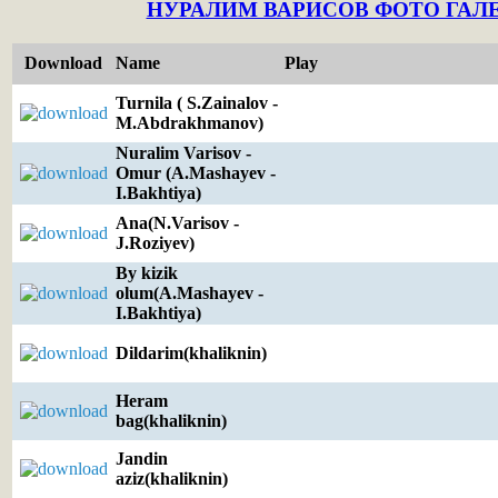
НУРАЛИМ ВАРИСОВ ФОТО ГАЛ
Download
Name
Play
Turnila ( S.Zainalov -
M.Abdrakhmanov)
Nuralim Varisov -
Omur (A.Mashayev -
I.Bakhtiya)
Ana(N.Varisov -
J.Roziyev)
By kizik
olum(A.Mashayev -
I.Bakhtiya)
Dildarim(khaliknin)
Heram
bag(khaliknin)
Jandin
aziz(khaliknin)