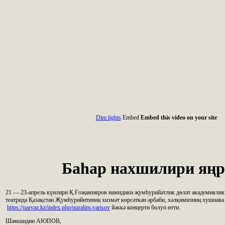
Dim lights
Embed
Embed this video on your site
Баһар нахшилири яң
21 — 23-апрель күнлири Қ.Ғоҗамияров намидики җумһурийәтлик дөләт академияли
театрида Қазақстан Җумһурийитиниң хизмәт көрсәткән әрбаби, хәлқимизниң хушнав
https://parvaz.kz/index.php/nuralim-varisov
йәккә концерти болуп өтти.
Шәмшидин АЮПОВ,