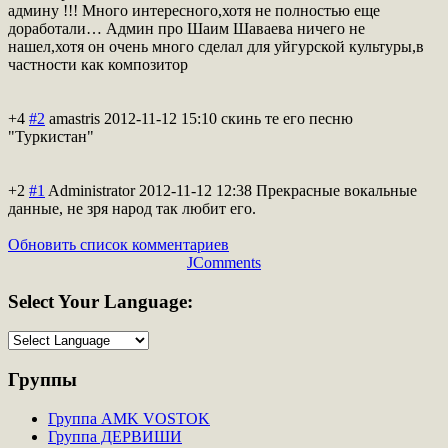
админу !!! Много интересного,хот
я не полностью еще
доработали… Админ про Шаим Шаваева ничего не
нашел,хотя он очень много сделал для уйгурской культуры,в
частности как композитор
+4
#2
amastris
2012-11-12 15:10
скинь те его песню
"Туркистан"
+2
#1
Administrator
2012-11-12 12:38
Прекрасные вокальные
данные, не зря народ так любит его.
Обновить список комментариев
JComments
Select
Your Language:
Группы
Группа AMK VOSTOK
Группа ДЕРВИШИ