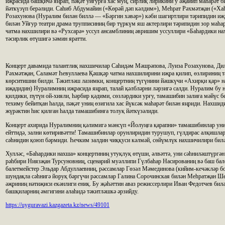
иҗрасида башқичә яңрап, пәқәт уйғурға хас муң, сирлиқ лирикини у әҗайип маһарәт 
йәткүзүп берәлиди. Саһиб Абдумайин («Көрәй дәп кәлдим»), Меһрат Рәхмәтҗан («Хаһ
Розахунова (Нуралим билән биллә — «Бәргин хәвәр») кәби шагиртлири тәрипидин и
билән Уйғур театри драма трупписиниң бир түркүм яш актерлири тәрипидин зор маһа
чатма нахшилири вә «Рухсарә» уссул ансамблиниң әвришим уссуллири «Баһардики на
тәсирлик өтүшигә зәмин яратти.
Концерт давамида талантлиқ нахшичилар Саһидәм Мәшрәпова, Луиза Розахунова, Ди
Рәхмәтҗан, Саламәт Һевуллаева Қәшқәр чатма нахшилирини иҗра қилип, өзлириниң т
көрситишни билди. Тәкитләш лазимки, концертниң түгүнини йәшкүчи «Ахирқи қар» 
иҗадидин) Нуралимниң иҗрасида яңрап, талай қәлбләрни ләрзигә салди. Нуралим бу
қилдики, пүтүн ой-хияли, һәрбир қәдими, сөзләрдики урғу, тамашибин залиға мәйүс
техиму бейитқан һалда, пәқәт униң өзигила хас йүксәк маһарәт билән яңриди. Нахш
жүрәктин һис қилған һалда тамашибинға толуқ йәткүзәлиди.
Концерт ахирида Нуралимниң қәлимигә мәнсүп «Йолуңға қарапни» тамашибинлар уни
ейттидә, зални көтиривәтти! Тамашибинлар орунлиридин турушуп, гүлдирас алқишлар
сәһнидин қоюп бәрмиди. Һечким залдин чиққуси кәлмәй, сөйүмлүк нахшичилири билә
Хулләс, «Баһардики нахша» концертиниң утуқлуқ өтүши, әлвәттә, уни сәһниләштүргә
рәһбири Ниязҗан Турсуновниң, сценарий муәллипи Гүлбаһар Насированиң вә баш бал
балетмейстер Эльдар Абдуллаевниң, рәссамлар Гөзәл Мәмединова (кийим-кечәкләр б
шундақла сәһнигә йоруқ бәргүчи рәссамлар Галина Сорочинская билән Меһратҗан 
әҗриниң нәтиҗиси екәнлиги ениқ. Бу җәһәттин аваз режиссерлири Иван Федотчев бил
башқиларниң әмгигини алаһидә тәкитләшкә әрзийду.
https://uyguravazi.kazgazeta.kz/news/49101