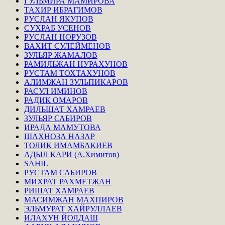
ГУЛЬМИРА МАМИРОВА
ТАХИР ИБРАГИМОВ
РУСЛАН ЯКУПОВ
СУХРАБ УСЕНОВ
РУСЛАН НОРУЗОВ
ВАХИТ СУЛЕЙМЕНОВ
ЗУЛЬЯР ЖАМАЛОВ
РАМИЛЬЖАН НУРАХУНОВ
РУСТАМ ТОХТАХУНОВ
АЛИМЖАН ЗУЛЬПИКАРОВ
РАСУЛ ИМИНОВ
РАДИК ОМАРОВ
ДИЛЬШАТ ХАМРАЕВ
ЗУЛЬЯР САБИРОВ
ИРАДА МАМУТОВА
ШАХНОЗА НАЗАР
ТОЛИК ИМАМБАКИЕВ
АДЫЛ КАРИ (А.Химитов)
SAHIL
РУСТАМ САБИРОВ
МИХРАТ РАХМЕТЖАН
РИШАТ ХАМРАЕВ
МАСИМЖАН МАХПИРОВ
ЭЛЬМУРАТ ХАЙРУЛЛАЕВ
ИЛАХУН ЙОЛДАШ