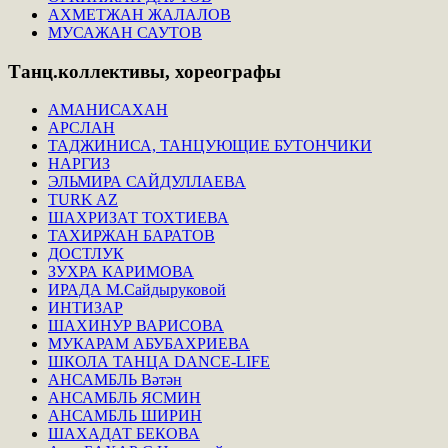
АХМЕТЖАН ЖАЛАЛОВ
МУСАЖАН САУТОВ
Танц.коллективы,
хореографы
АМАНИСАХАН
АРСЛАН
ТАДЖИНИСА, ТАНЦУЮЩИЕ БУТОНЧИКИ
НАРГИЗ
ЭЛЬМИРА САЙДУЛЛАЕВА
TURK AZ
ШАХРИЗАТ ТОХТИЕВА
ТАХИРЖАН БАРАТОВ
ДОСТЛУК
ЗУХРА КАРИМОВА
ИРАДА М.Сайдыруковой
ИНТИЗАР
ШАХИНУР ВАРИСОВА
МУКАРАМ АБУБАХРИЕВА
ШКОЛА ТАНЦА DANCE-LIFE
АНСАМБЛЬ Вәтән
АНСАМБЛЬ ЯСМИН
АНСАМБЛЬ ШИРИН
ШАХАДАТ БЕКОВА