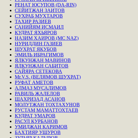
РЕНАТ ЮСУПОВ (DA-RIN)
СЕЙИТЖАН ЗАИТОВ
СУХРАБ МУХТАРОВ
ТАХИР РАЗИЕВ
САНИЙЯМ ИСМАИЛ
КУДРАТ ЯХЬЯРОВ
НАЗИМ ХАИРОВ (MC NAZ)
НУРИДДИН ГАЗИЕВ
ШУХРАТ ЯКУБОВ
ЭМИЛЬ ИБРАГИМОВ
ЯЛКУНЖАН МАВИНОВ
ЯЛКУНЖАН САБИТОВ
САЙЯРА СЕТЕКОВА
Mr.V.S. (ВЕЛЯМОВ ШУХРАТ)
РУФАТ АМЕТОВ
АЛМАЗ МУСАЛИМОВ
РАВИЛЬ ЖАЛЕЛОВ
ШАХРИЗАД АСАНОВ
МОЛУТЖАН ТОХТАХУНОВ
РУСТАМ МАМАТТОХТАЕВ
КУДРАТ УМАРОВ
РАСУЛ КУРБАНОВ
УМИДЖАН КАРИМОВ
БАХТИЯР УШУРОВ
ЗУЛЬЯР КАДЫРОВ