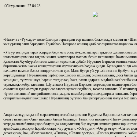
«Уйғур авази», 27.04.23
«Нава» вә «Рухсарә» ансамбльлири тәрипидин зор иштияқ билән иҗра қилинған «Ша
концертниң елип барғучиси Гүлбаһар Насирова өзиниң қәлб сөзлирини төвәндикичә из
«Уйғур театрида чарәк әсирдин бери өзигә хас йүксәк маһарәт арқилиқ хәлқимизниң 
ихласмәнлиримизгә тәғдим қилип, көңүлләргә мәлһәм берип келиватқан һәммимизниң
Қазақстан Җумһурийитиниң хизмәт көрсәткән әрбаби Нуралим Варисов өзиниң көпжи
бирнәччә қетим йәккә концертлирини мухлислириға һәдийә қилди. Буниңдин он үч жи
нахшам» намлиқ йәккә концерти өткән еди. Мана бүгүн уйғур сәһнисиниң булбули мух
көрүшүватиду. Нуралимниң һәрбир нахшисини яхшилиқ билән яманлиқ, дост билән дүш
қериндаш, туғулған жут, һәрхил тәғдирләр, һаят, вәтән қәдрини мәдһийиләп һекайә қи
териқисидә қобул қилимиз. Шуңлашқа Нуралим Варисов иҗрасидики нахшиларни биз 
өзимизни қийнаватқан түрлүк соалларға җавап издәймиз, тәсәлла тапимиз. У нахшила
Чүнки заманивий шеирийитимизниң жирик намайәндилири шеирлириға нәпислик берип
суғирилған әҗайип нахшилар Нуралимниң бүгүнки бай репертуариниң мәлум бир қисм
Андин мәзкүр мәдәний мәрасимниң асасий қәһримани Нуралим Варисов сәнъәт кечи
сөзигә йезилған «Ана» нахшиси билән башлиди. Талантлиқ нахшичи «Нава» фольклор
эстрада ансамблиниң җор болушида хәлқимизниң бир жүрүш нахшилирини зор иштияқ
арамбәхш дәмләрни һәдийә қилди. «Бу дуния», «Уйғурум», «Өмүр өтәр», «Сеғинғанл
дегән қизиқ, һә», «Есил чағлар», «Тиләк», «Әвлия достум», «Бизниң нахшимиз» кәб