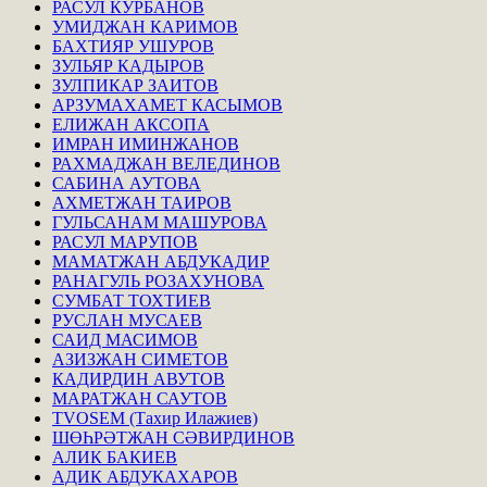
РАСУЛ КУРБАНОВ
УМИДЖАН КАРИМОВ
БАХТИЯР УШУРОВ
ЗУЛЬЯР КАДЫРОВ
ЗУЛПИКАР ЗАИТОВ
АРЗУМАХАМЕТ КАСЫМОВ
ЕЛИЖАН АКСОПА
ИМРАН ИМИНЖАНОВ
РАХМАДЖАН ВЕЛЕДИНОВ
САБИНА АУТОВА
АХМЕТЖАН ТАИРОВ
ГУЛЬСАНАМ МАШУРОВА
РАСУЛ МАРУПОВ
МАМАТЖАН АБДУКАДИР
РАНАГУЛЬ РОЗАХУНОВА
СУМБАТ ТОХТИЕВ
РУСЛАН МУСАЕВ
САИД МАСИМОВ
АЗИЗЖАН СИМЕТОВ
КАДИРДИН АВУТОВ
МАРАТЖАН САУТОВ
TVOSEM (Тахир Илажиев)
ШӨҺРӘТЖАН СӘВИРДИНОВ
АЛИК БАКИЕВ
АДИК АБДУКАХАРОВ