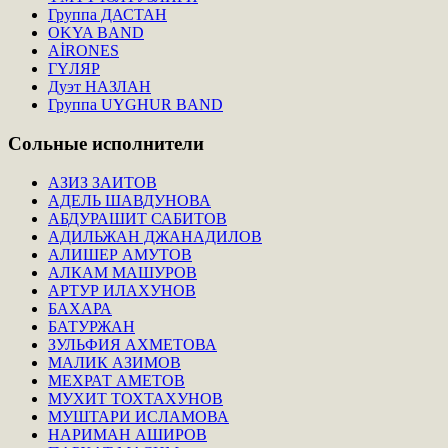
Группа ДАСТАН
OKYA BAND
AİRONES
ГҮЛЯР
Дуэт НАЗЛАН
Группа UYGHUR BAND
Сольные
исполнители
АЗИЗ ЗАИТОВ
АДЕЛЬ ШАВДУНОВА
АБДУРАШИТ САБИТОВ
АДИЛЬЖАН ДЖАНАДИЛОВ
АЛИШЕР АМУТОВ
АЛКАМ МАШУРОВ
АРТУР ИЛАХУНОВ
БАХАРА
БАТУРЖАН
ЗУЛЬФИЯ АХМЕТОВА
МАЛИК АЗИМОВ
МЕХРАТ АМЕТОВ
МУХИТ ТОХТАХУНОВ
МУШТАРИ ИСЛАМОВА
НАРИМАН АШИРОВ