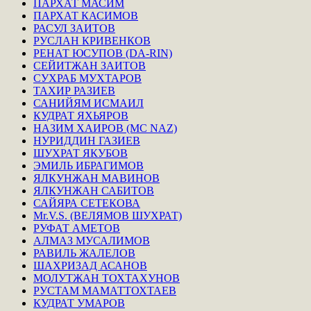
ПАРХАТ МАСИМ
ПАРХАТ КАСИМОВ
РАСУЛ ЗАИТОВ
РУСЛАН КРИВЕНКОВ
РЕНАТ ЮСУПОВ (DA-RIN)
СЕЙИТЖАН ЗАИТОВ
СУХРАБ МУХТАРОВ
ТАХИР РАЗИЕВ
САНИЙЯМ ИСМАИЛ
КУДРАТ ЯХЬЯРОВ
НАЗИМ ХАИРОВ (MC NAZ)
НУРИДДИН ГАЗИЕВ
ШУХРАТ ЯКУБОВ
ЭМИЛЬ ИБРАГИМОВ
ЯЛКУНЖАН МАВИНОВ
ЯЛКУНЖАН САБИТОВ
САЙЯРА СЕТЕКОВА
Mr.V.S. (ВЕЛЯМОВ ШУХРАТ)
РУФАТ АМЕТОВ
АЛМАЗ МУСАЛИМОВ
РАВИЛЬ ЖАЛЕЛОВ
ШАХРИЗАД АСАНОВ
МОЛУТЖАН ТОХТАХУНОВ
РУСТАМ МАМАТТОХТАЕВ
КУДРАТ УМАРОВ