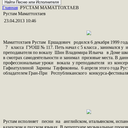
Главная
РУСТАМ МАМАТТОХТАЕВ
Рустам Маматтохтаев
23.04.2013 10:46
Маматтохтаев Рустам Ершадович родился 6 декабря 1999 год
7 класса ГУОШ № 117. Петь начал с 5 класса , занимался у 
преподавателя по вокалу Шин Владимира Ильича в Доме шко
в смотрах самодеятельности и занимал призовые места. В дан
профессиональные уроки вокала у преподавателя из консе
Гафиатуллиной Зарины Тауфиковны. 6 апреля этого года Руст
обладателем Гран-При Республиканского конкурса-фестиваля
Рустам исполняет песни на английском, итальянском, испанс
казахском и русском языках. В репертуаре музыкальные произ