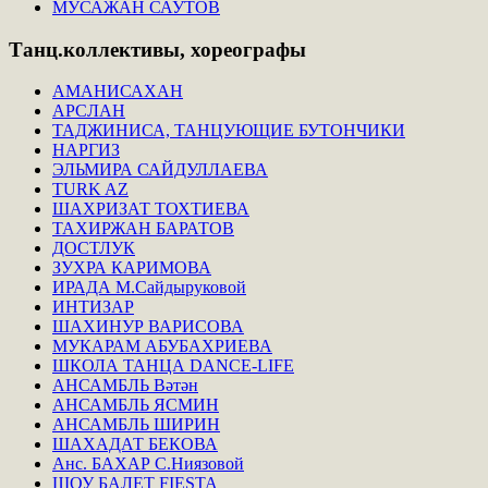
МУСАЖАН САУТОВ
Танц.коллективы,
хореографы
АМАНИСАХАН
АРСЛАН
ТАДЖИНИСА, ТАНЦУЮЩИЕ БУТОНЧИКИ
НАРГИЗ
ЭЛЬМИРА САЙДУЛЛАЕВА
TURK AZ
ШАХРИЗАТ ТОХТИЕВА
ТАХИРЖАН БАРАТОВ
ДОСТЛУК
ЗУХРА КАРИМОВА
ИРАДА М.Сайдыруковой
ИНТИЗАР
ШАХИНУР ВАРИСОВА
МУКАРАМ АБУБАХРИЕВА
ШКОЛА ТАНЦА DANCE-LIFE
АНСАМБЛЬ Вәтән
АНСАМБЛЬ ЯСМИН
АНСАМБЛЬ ШИРИН
ШАХАДАТ БЕКОВА
Анс. БАХАР С.Ниязовой
ШОУ БАЛЕТ FIESTA