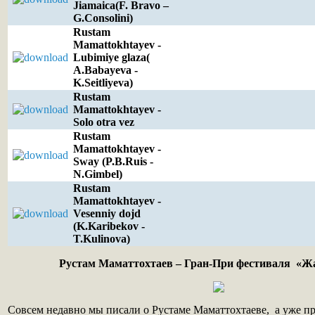
Jiamaica(F. Bravo –
G.Consolini)
Rustam
Mamattokhtayev -
Lubimiye glaza(
A.Babayeva -
K.Seitliyeva)
Rustam
Mamattokhtayev -
Solo otra vez
Rustam
Mamattokhtayev -
Sway (P.B.Ruis -
N.Gimbel)
Rustam
Mamattokhtayev -
Vesenniy dojd
(K.Karibekov -
T.Kulinova)
Рустам Маматтохтаев – Гран-При фестиваля «Ж
Совсем недавно мы писали о Рустаме Маматтохтаеве, а уже п