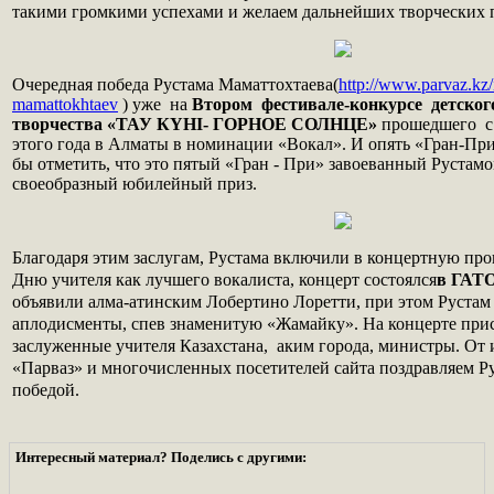
такими громкими успехами и желаем дальнейших творческих 
Очередная победа Рустама Маматтохтаева(
http://www.parvaz.kz/
mamattokhtaev
) уже на
Втором фестивале-конкурсе детског
творчества «ТАУ КYHI- ГОРНОЕ СОЛНЦЕ»
прошедшего с 
этого года в Алматы в номинации «Вокал». И опять «Гран-При
бы отметить, что это пятый «Гран - При» завоеванный Рустамо
своеобразный юбилейный приз.
Благодаря этим заслугам, Рустама включили в концертную п
Дню учителя как лучшего вокалиста, концерт состоялся
в ГАТО
объявили алма-атинским Лобертино Лоретти, при этом Рустам
аплодисменты, спев знаменитую «Жамайку». На концерте при
заслуженные учителя Казахстана, аким города, министры. От
«Парваз» и многочисленных посетителей сайта поздравляем Ру
победой.
Интересный материал? Поделись с другими: