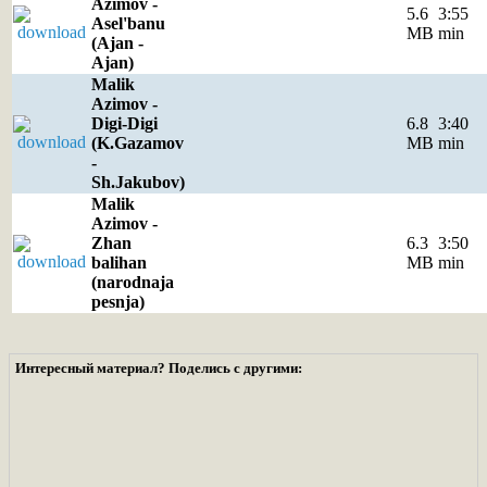
Azimov -
5.6
3:55
Asel'banu
MB
min
(Ajan -
Ajan)
Malik
Azimov -
Digi-Digi
6.8
3:40
(K.Gazamov
MB
min
-
Sh.Jakubov)
Malik
Azimov -
Zhan
6.3
3:50
balihan
MB
min
(narodnaja
pesnja)
Интересный материал? Поделись с другими: