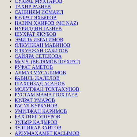
СУХРАБ МУХТАРОВ
ТАХИР РАЗИЕВ
САНИЙЯМ ИСМАИЛ
КУДРАТ ЯХЬЯРОВ
НАЗИМ ХАИРОВ (MC NAZ)
НУРИДДИН ГАЗИЕВ
ШУХРАТ ЯКУБОВ
ЭМИЛЬ ИБРАГИМОВ
ЯЛКУНЖАН МАВИНОВ
ЯЛКУНЖАН САБИТОВ
САЙЯРА СЕТЕКОВА
Mr.V.S. (ВЕЛЯМОВ ШУХРАТ)
РУФАТ АМЕТОВ
АЛМАЗ МУСАЛИМОВ
РАВИЛЬ ЖАЛЕЛОВ
ШАХРИЗАД АСАНОВ
МОЛУТЖАН ТОХТАХУНОВ
РУСТАМ МАМАТТОХТАЕВ
КУДРАТ УМАРОВ
РАСУЛ КУРБАНОВ
УМИДЖАН КАРИМОВ
БАХТИЯР УШУРОВ
ЗУЛЬЯР КАДЫРОВ
ЗУЛПИКАР ЗАИТОВ
АРЗУМАХАМЕТ КАСЫМОВ