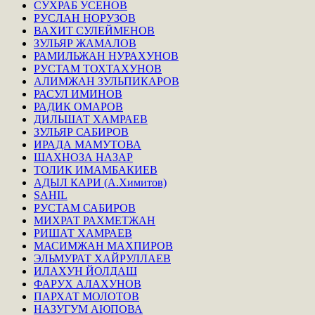
СУХРАБ УСЕНОВ
РУСЛАН НОРУЗОВ
ВАХИТ СУЛЕЙМЕНОВ
ЗУЛЬЯР ЖАМАЛОВ
РАМИЛЬЖАН НУРАХУНОВ
РУСТАМ ТОХТАХУНОВ
АЛИМЖАН ЗУЛЬПИКАРОВ
РАСУЛ ИМИНОВ
РАДИК ОМАРОВ
ДИЛЬШАТ ХАМРАЕВ
ЗУЛЬЯР САБИРОВ
ИРАДА МАМУТОВА
ШАХНОЗА НАЗАР
ТОЛИК ИМАМБАКИЕВ
АДЫЛ КАРИ (А.Химитов)
SAHIL
РУСТАМ САБИРОВ
МИХРАТ РАХМЕТЖАН
РИШАТ ХАМРАЕВ
МАСИМЖАН МАХПИРОВ
ЭЛЬМУРАТ ХАЙРУЛЛАЕВ
ИЛАХУН ЙОЛДАШ
ФАРУХ АЛАХУНОВ
ПАРХАТ МОЛОТОВ
НАЗУГУМ АЮПОВА