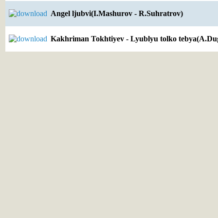
Angel ljubvi(I.Mashurov - R.Suhratrov)
Kakhriman Tokhtiyev - Lyublyu tolko tebya(A.Du