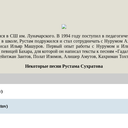
лся в СШ им. Луначарского. В 1994 году поступил в педагогич
 в школе, Рустам подружился и стал сотрудничать с Нурумом А
аписал Ильяр Машуров. Первый опыт работы с Нурумом и Иль
 певицей Бахара, для которой он написал тексты к песням «Гад
Сейитжан Заитов, Полат Изимов, Алишер Амутов, Кахриман Тохт
Некоторые песни Рустама Сухратова
v)
tov)