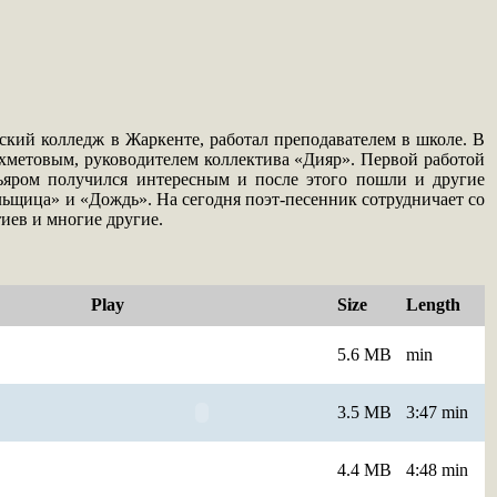
еский колледж в Жаркенте, работал преподавателем в школе. В
хметовым, руководителем коллектива «Дияр». Первой работой
яром получился интересным и после этого пошли и другие
альщица» и «Дождь». На сегодня поэт-песенник сотрудничает со
иев и многие другие.
Play
Size
Length
5.6 MB
min
3.5 MB
3:47 min
4.4 MB
4:48 min