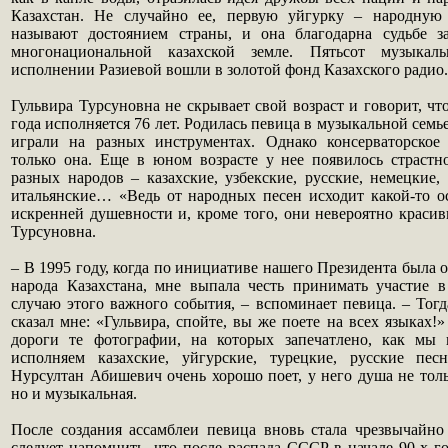
Казахстан. Не случайно ее, первую уйгурку – народную 
называют достоянием страны, и она благодарна судьбе з
многонациональной казахской земле. Пятьсот музыкал
исполнении Разиевой вошли в золотой фонд Казахского радио.
Гульвира Турсуновна не скрывает свой возраст и говорит, ч
года исполняется 76 лет. Родилась певица в музыкальной семье
играли на разных инструментах. Однако консерваторское
только она. Еще в юном возрасте у нее появилось страстн
разных народов – казахские, узбекские, русские, немецкие, 
итальянские… «Ведь от народных песен исходит какой-то о
искренней душевности и, кроме того, они невероятно красив
Турсуновна.
– В 1995 году, когда по инициа­тиве нашего Президента была
народа Казахстана, мне выпала честь принимать участие 
случаю этого важного события, – вспоминает певица. – Тог
сказал мне: «Гульвира, спойте, вы же поете на всех языках!
дороги те фотографии, на которых запечатлено, как мы 
исполняем казахские, уйгурские, турецкие, русские пес
Нурсултан Абишевич очень хорошо поет, у него душа не толь
но и музыкальная.
После создания ассамблеи певица вновь стала чрезвычайно 
следует напомнить, что после распада СССР в начале 90-х г