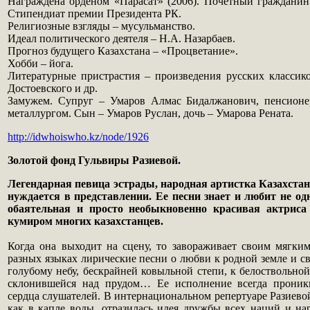
Награждена орденом «Парасат» (2006). Почетный гражданин
Стипендиат премии Президента РК.
Религиозные взгляды – мусульманство.
Идеал политического деятеля – Н.А. Назарбаев.
Прогноз будущего Казахстана – «Процветание».
Хобби – йога.
Литературные пристрастия – произведения русских класси­к
Достоевского и др.
Замужем. Супруг – Умаров Алмас Бидалжанович, пенси­оне
металлургом. Сын – Умаров Руслан, дочь – Умарова Рената.
http://idwhoiswho.kz/node/1926
Золотой фонд Гульвиры Разиевой.
Легендарная певица эстрады, народная артистка Казахстан
нуждается в представлении. Ее песни знает и любит не од
обаятельная и просто необыкновенно красивая актриса
кумиром многих казахстанцев.
Когда она выходит на сцену, то завораживает своим мягким
разных языках лирические песни о любви к родной земле и св
голубому небу, бескрайней ковыльной степи, к белоствольной
склонившейся над прудом… Ее исполнение всегда проникн
сердца слушателей. В интернациональном репертуаре Разиевой
как в капле воды, отразилась идея дружбы всех наций и на