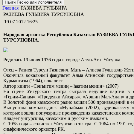
Главная
РАЗИЕВА ГУЛЬВИРА
РАЗИЕВА ГУЛЬВИРА ТУРСУНОВНА
19.07.2012 16:25
Народная артистка Республики Казахстан РАЗИЕВА ГУЛ
ТУРСУНОВНА.
Родилась 19 июля 1936 года в городе Алма-Ата. Уйгурка.
Отец – Разиев Турсун Газиевич. Мать – Алиева Гульвазир Жет
Окончила вокальный факультет Алма-Атинской государ­ствен
Курмангазы (1964), вокалист.
Автор книги «Сәнъитим мениң – һаятим мениң» (2007).
На сцене Уйгурского театра сыграла ведущие партии в с
«Герим-Санам», «Проделки Айсары», «Аршин Мал-Алан» и др
В Золотой фонд казахского радио вошли 500 произведений в е
Выпустила компакт-диск «Мунайма» (2002), аудиокассету «
которые вошли популярные произве­дения казахстанских компо
Владеет уйгурским, казахским и русским языками.
С 1958 года – солистка Уйгурского театра. С 1964 по 1991 го
симфонического оркестра РК.