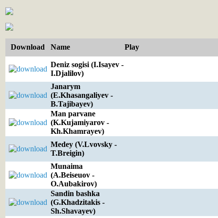
Download
Name
Play
Deniz sogisi (I.Isayev -
I.Djalilov)
Janarym
(E.Khasangaliyev -
B.Tajibayev)
Man parvane
(K.Kujamiyarov -
Kh.Khamrayev)
Medey (V.Lvovsky -
T.Breigin)
Munaima
(A.Beiseuov -
O.Aubakirov)
Sandin bashka
(G.Khadzitakis -
Sh.Shavayev)