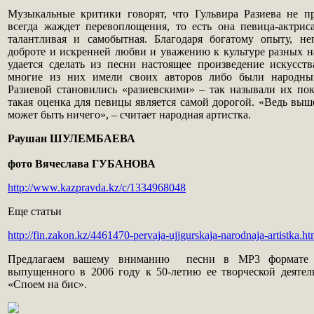
Музыкальные критики говорят, что Гульвира Разиева не п
всегда жаждет перевоплощения, то есть она певица-актрис
талантливая и самобытная. Благодаря богатому опыту, н
доброте и искренней любви и уважению к культуре разных н
удается сделать из песни настоящее произведение искусств
многие из них имели своих авторов либо были народны
Разиевой становились «разиевскими» – так называли их пок
такая оценка для певицы является самой дорогой. «Ведь вы
может быть ничего», – считает народная артистка.
Раушан ШУЛЕМБАЕВА
фото Вячеслава ГУБАНОВА
http://www.kazpravda.kz/c/1334968048
Еще статьи
http://fin.zakon.kz/4461470-pervaja-ujjgurskaja-narodnaja-artistka.ht
Предлагаем вашему вниманию песни в МР3 формате с
выпущенного в 2006 году к 50-летию ее творческой деяте
«Споем на бис».