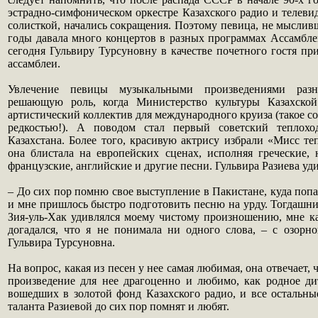
эстрадно-симфоническом оркестре Казахского радио и телевид
солисткой, начались сокращения. Поэтому певица, не мысливш
годы давала много концертов в разных программах Ассамбле
сегодня Гульвиру Турсуновну в качестве почетного гостя пр
ассамблеи.
Увлечение певицы музыкальными произведениями раз
решающую роль, когда Министерство культуры Казахско
артистический коллектив для международного круиза (такое с
редкостью!). А поводом стал первый советский теплохо
Казахстана. Более того, красивую актрису избрали «Мисс те
она блистала на европейских сценах, исполняя греческие, 
французские, английские и другие песни. Гульвира Разиева уд
– До сих пор помню свое выступление в Пакистане, куда попа
и мне пришлось быстро подготовить песню на урду. Тогдашн
Зия-уль-Хак удивлялся моему чистому произношению, мне ка
догадался, что я не понимала ни одного слова, – с озорн
Гульвира Турсуновна.
На вопрос, какая из песен у нее самая любимая, она отвечает,
произведение для нее драгоценно и любимо, как родное дит
вошедших в золотой фонд Казахского радио, и все остальны
таланта Разиевой до сих пор помнят и любят.