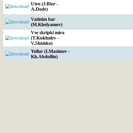
Utro (J.Bize -
A.Dode)
Vatinim bar
(M.Khelyamov)
Vse skripki mira
(T.Kukhalev -
V.Shishko)
Yollar (I.Masimov -
Kh.Abdullin)