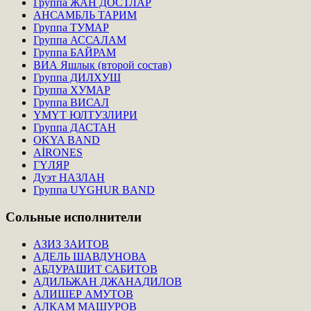
Группа ЖАН ДОСТЛАР
АНСАМБЛЬ ТАРИМ
Группа ТУМАР
Группа АССАЛАМ
Группа БАЙРАМ
ВИА Яшлык (второй состав)
Группа ДИЛХУШ
Группа ХУМАР
Группа ВИСАЛ
ҮМҮТ ЮЛТУЗЛИРИ
Группа ДАСТАН
OKYA BAND
AİRONES
ГҮЛЯР
Дуэт НАЗЛАН
Группа UYGHUR BAND
Сольные
исполнители
АЗИЗ ЗАИТОВ
АДЕЛЬ ШАВДУНОВА
АБДУРАШИТ САБИТОВ
АДИЛЬЖАН ДЖАНАДИЛОВ
АЛИШЕР АМУТОВ
АЛКАМ МАШУРОВ