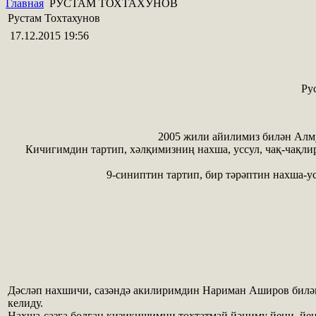
Главная
РУСТАМ ТОХТАХУНОВ
Рустам Тохтахунов
17.12.2015 19:56
Ру
2005 жили айилимиз билән Алму
Кичигимдин тартип, хәлқимизниң нахша, уссул, чақ-чақл
9-синиптин тартип, бир тәрәптин нахша-
Дәсләп нахшичи, сазәндә акилиримдин Нариман Аширов билән
келиду.
Нахша-сазға болған қизиқишимни тохтатмай,йәниму йеңи, йе