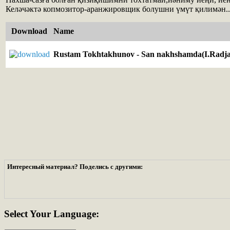
Келәчәктә копмозитор-аранжировщик болушни үмүт қилимән..
Download
Name
Rustam Tokhtakhunov - San nakhshamda(I.Radja
Интересный материал? Поделись с другими:
Select
Your Language: