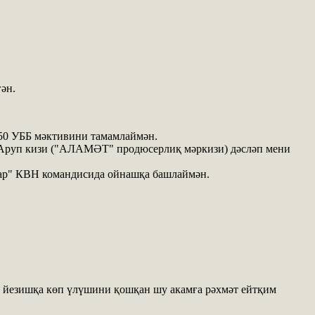
ән.
50 УББ мәктивини тамамлаймән.
р Аруп кизи ("АЛАМӘТ" продюсерлиқ мәркизи) дәсләп мени
лар" КВН командисида ойнашқа башлаймән.
 йезишқа көп үлүшини қошқан шу акамға рәхмәт ейтқим