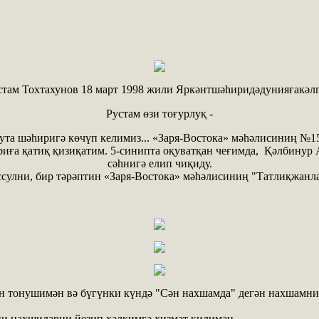
стам Тохтахунов 18 март 1998 жили Яркәнтшәһиридәдунияғакәлг
Рустам өзи тоғурлуқ -
та шәһиригә көчүп келимиз... «Заря-Востока» мәһәлисиниң №1
ириға қатиқ қизиқатим. 5-синипта оқуватқан чеғимда, Қәлбину
сәһнигә елип чиқиду.
уссулни, бир тәрәптин «Заря-Востока» мәһәлисиниң "Татлиқжан
 тонушимән вә бүгүнки күндә "Сән нахшамда" дегән нахшамни
ңи нахшиларни йезип хәлқимгә хизмәт қилимән.