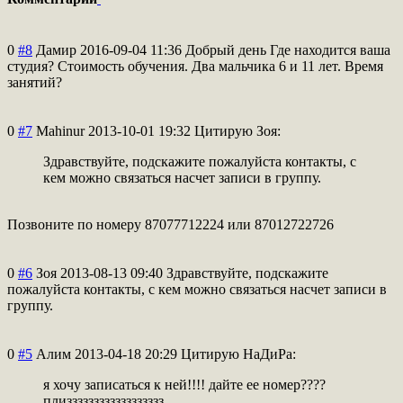
0
#8
Дамир
2016-09-04 11:36
Добрый день Где находится ваша
студия? Стоимость обучения. Два мальчика 6 и 11 лет. Время
занятий?
0
#7
Mahinur
2013-10-01 19:32
Цитирую Зоя:
Здравствуйте, подскажите пожалуйста контакты, с
кем можно связаться насчет записи в группу.
Позвоните по номеру 87077712224 или 87012722726
0
#6
Зоя
2013-08-13 09:40
Здравствуйте, подскажите
пожалуйста контакты, с кем можно связаться насчет записи в
группу.
0
#5
Алим
2013-04-18 20:29
Цитирую НаДиРа:
я хочу записаться к ней!!!! дайте ее номер????
плизззззззззззз
зззззз