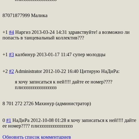
87071877999 Малика
+1
#4
Наргиз
2013-03-24 14:31
здравствуйте! а возможно ли
попасть в танцевальный коллектив???
+1
#3
калбинур
2013-01-17 11:47
супер молодцы
+2
#2
Administrator
2012-10-22 16:40
Цитирую НаДиРа:
я хочу записаться к ней!!!! дайте ее номер????
плизззззззззззз
зззззз
8 701 272 2726 Махинур (администратор)
0
#1
НаДиРа
2012-10-08 01:28
я хочу записаться к ней!!!! дайте
ее номер???? плизззззззззззз
зззззз
Обновить список комментариев