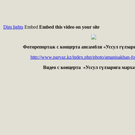
Dim lights
Embed
Embed this video on your site
Фоторепортаж с концерта ансамбля «Уссул гүлзар
http://www.parvaz.kz/index.php/photo/amanisakhan-fo
Видео с концерта «Уссул гүлзариға мәрх