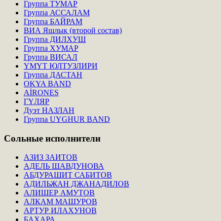
Группа ТУМАР
Группа АССАЛАМ
Группа БАЙРАМ
ВИА Яшлык (второй состав)
Группа ДИЛХУШ
Группа ХУМАР
Группа ВИСАЛ
ҮМҮТ ЮЛТУЗЛИРИ
Группа ДАСТАН
OKYA BAND
AİRONES
ГҮЛЯР
Дуэт НАЗЛАН
Группа UYGHUR BAND
Сольные
исполнители
АЗИЗ ЗАИТОВ
АДЕЛЬ ШАВДУНОВА
АБДУРАШИТ САБИТОВ
АДИЛЬЖАН ДЖАНАДИЛОВ
АЛИШЕР АМУТОВ
АЛКАМ МАШУРОВ
АРТУР ИЛАХУНОВ
БАХАРА