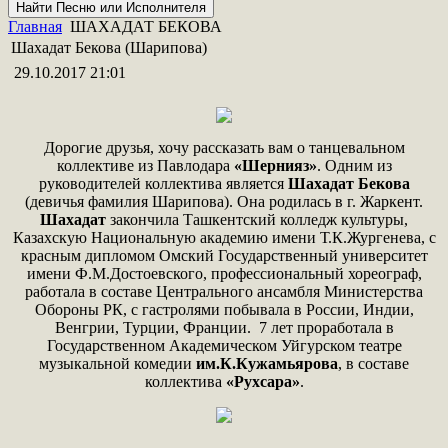
Главная
ШАХАДАТ БЕКОВА
Шахадат Бекова (Шарипова)
29.10.2017 21:01
Дорогие друзья, хочу рассказать вам о танцевальном
коллективе из Павлодара
«Шернияз»
. Одним из
руководителей коллектива является
Шахадат Бекова
(девичья фамилия Шарипова). Она родилась в г. Жаркент.
Шахадат
закончила Ташкентский колледж культуры,
Казахскую Национальную академию имени Т.К.Жургенева, с
красным дипломом Омский Государственный университет
имени Ф.М.Достоевского, профессиональный хореограф,
работала в составе Центрального ансамбля Министерства
Обороны РК, с гастролями побывала в России, Индии,
Венгрии, Турции, Франции. 7 лет проработала в
Государственном Академическом Уйгурском театре
музыкальной комедии
им.К.Кужамьярова
, в составе
коллектива
«Рухсара»
.