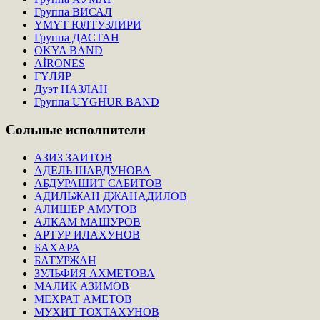
Группа ВИСАЛ
ҮМҮТ ЮЛТУЗЛИРИ
Группа ДАСТАН
OKYA BAND
AİRONES
ГҮЛЯР
Дуэт НАЗЛАН
Группа UYGHUR BAND
Сольные
исполнители
АЗИЗ ЗАИТОВ
АДЕЛЬ ШАВДУНОВА
АБДУРАШИТ САБИТОВ
АДИЛЬЖАН ДЖАНАДИЛОВ
АЛИШЕР АМУТОВ
АЛКАМ МАШУРОВ
АРТУР ИЛАХУНОВ
БАХАРА
БАТУРЖАН
ЗУЛЬФИЯ АХМЕТОВА
МАЛИК АЗИМОВ
МЕХРАТ АМЕТОВ
МУХИТ ТОХТАХУНОВ