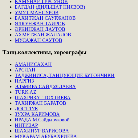
КАМУНАР ТУРСУНОВ
БАГДАН (ДИЛЬШАТ НИЯЗОВ)
УМУТ МАНСУРОВ
БАХИТЖАН САУРЖАНОВ
ЯЛКУНЖАН ТАИРОВ
ӘРКИНЖАН ДАУТОВ
АХМЕТЖАН ЖАЛАЛОВ
МУСАЖАН САУТОВ
Танц.коллективы,
хореографы
АМАНИСАХАН
АРСЛАН
ТАДЖИНИСА, ТАНЦУЮЩИЕ БУТОНЧИКИ
НАРГИЗ
ЭЛЬМИРА САЙДУЛЛАЕВА
TURK AZ
ШАХРИЗАТ ТОХТИЕВА
ТАХИРЖАН БАРАТОВ
ДОСТЛУК
ЗУХРА КАРИМОВА
ИРАДА М.Сайдыруковой
ИНТИЗАР
ШАХИНУР ВАРИСОВА
МУКАРАМ АБУБАХРИЕВА