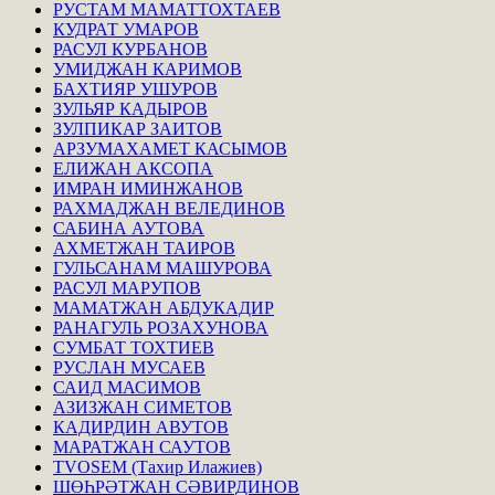
РУСТАМ МАМАТТОХТАЕВ
КУДРАТ УМАРОВ
РАСУЛ КУРБАНОВ
УМИДЖАН КАРИМОВ
БАХТИЯР УШУРОВ
ЗУЛЬЯР КАДЫРОВ
ЗУЛПИКАР ЗАИТОВ
АРЗУМАХАМЕТ КАСЫМОВ
ЕЛИЖАН АКСОПА
ИМРАН ИМИНЖАНОВ
РАХМАДЖАН ВЕЛЕДИНОВ
САБИНА АУТОВА
АХМЕТЖАН ТАИРОВ
ГУЛЬСАНАМ МАШУРОВА
РАСУЛ МАРУПОВ
МАМАТЖАН АБДУКАДИР
РАНАГУЛЬ РОЗАХУНОВА
СУМБАТ ТОХТИЕВ
РУСЛАН МУСАЕВ
САИД МАСИМОВ
АЗИЗЖАН СИМЕТОВ
КАДИРДИН АВУТОВ
МАРАТЖАН САУТОВ
TVOSEM (Тахир Илажиев)
ШӨҺРӘТЖАН СӘВИРДИНОВ