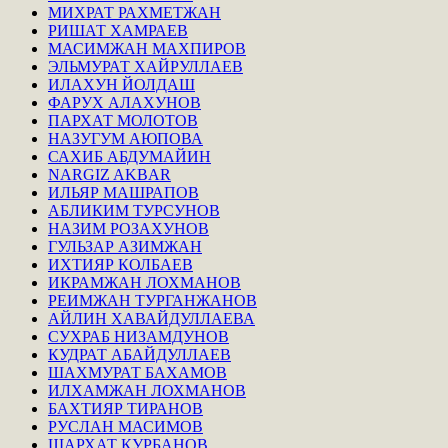
МИХРАТ РАХМЕТЖАН
РИШАТ ХАМРАЕВ
МАСИМЖАН МАХПИРОВ
ЭЛЬМУРАТ ХАЙРУЛЛАЕВ
ИЛАХУН ЙОЛДАШ
ФАРУХ АЛАХУНОВ
ПАРХАТ МОЛОТОВ
НАЗУГУМ АЮПОВА
САХИБ АБДУМАЙИН
NARGIZ AKBAR
ИЛЬЯР МАШРАПОВ
АБЛИКИМ ТУРСУНОВ
НАЗИМ РОЗАХУНОВ
ГУЛЬЗАР АЗИМЖАН
ИХТИЯР КОЛБАЕВ
ИКРАМЖАН ЛОХМАНОВ
РЕИМЖАН ТУРГАНЖАНОВ
АЙЛИН ХАВАЙДУЛЛАЕВА
СУХРАБ НИЗАМДУНОВ
КУДРАТ АБАЙДУЛЛАЕВ
ШАХМУРАТ БАХАМОВ
ИЛХАМЖАН ЛОХМАНОВ
БАХТИЯР ТИРАНОВ
РУСЛАН МАСИМОВ
ШАРХАТ КУРБАНОВ