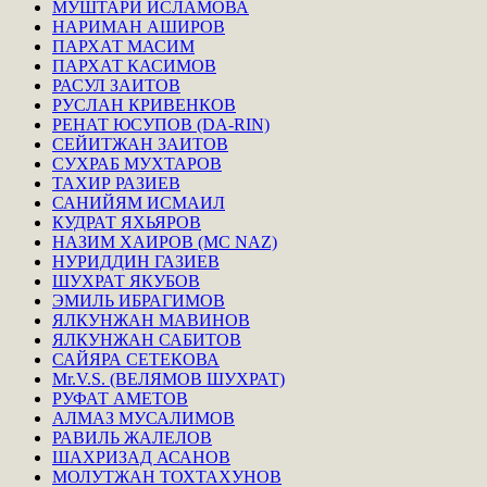
МУШТАРИ ИСЛАМОВА
НАРИМАН АШИРОВ
ПАРХАТ МАСИМ
ПАРХАТ КАСИМОВ
РАСУЛ ЗАИТОВ
РУСЛАН КРИВЕНКОВ
РЕНАТ ЮСУПОВ (DA-RIN)
СЕЙИТЖАН ЗАИТОВ
СУХРАБ МУХТАРОВ
ТАХИР РАЗИЕВ
САНИЙЯМ ИСМАИЛ
КУДРАТ ЯХЬЯРОВ
НАЗИМ ХАИРОВ (MC NAZ)
НУРИДДИН ГАЗИЕВ
ШУХРАТ ЯКУБОВ
ЭМИЛЬ ИБРАГИМОВ
ЯЛКУНЖАН МАВИНОВ
ЯЛКУНЖАН САБИТОВ
САЙЯРА СЕТЕКОВА
Mr.V.S. (ВЕЛЯМОВ ШУХРАТ)
РУФАТ АМЕТОВ
АЛМАЗ МУСАЛИМОВ
РАВИЛЬ ЖАЛЕЛОВ
ШАХРИЗАД АСАНОВ
МОЛУТЖАН ТОХТАХУНОВ