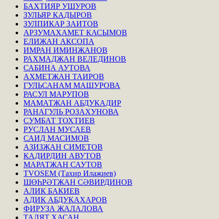
БАХТИЯР УШУРОВ
ЗУЛЬЯР КАДЫРОВ
ЗУЛПИКАР ЗАИТОВ
АРЗУМАХАМЕТ КАСЫМОВ
ЕЛИЖАН АКСОПА
ИМРАН ИМИНЖАНОВ
РАХМАДЖАН ВЕЛЕДИНОВ
САБИНА АУТОВА
АХМЕТЖАН ТАИРОВ
ГУЛЬСАНАМ МАШУРОВА
РАСУЛ МАРУПОВ
МАМАТЖАН АБДУКАДИР
РАНАГУЛЬ РОЗАХУНОВА
СУМБАТ ТОХТИЕВ
РУСЛАН МУСАЕВ
САИД МАСИМОВ
АЗИЗЖАН СИМЕТОВ
КАДИРДИН АВУТОВ
МАРАТЖАН САУТОВ
TVOSEM (Тахир Илажиев)
ШӨҺРӘТЖАН СӘВИРДИНОВ
АЛИК БАКИЕВ
АДИК АБДУКАХАРОВ
ФИРУЗА ЖАЛАЛОВА
ТАЛЯТ ХАСАН