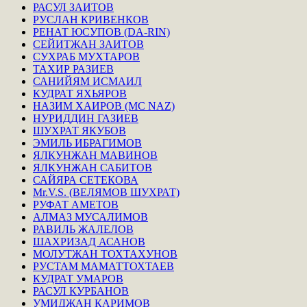
РАСУЛ ЗАИТОВ
РУСЛАН КРИВЕНКОВ
РЕНАТ ЮСУПОВ (DA-RIN)
СЕЙИТЖАН ЗАИТОВ
СУХРАБ МУХТАРОВ
ТАХИР РАЗИЕВ
САНИЙЯМ ИСМАИЛ
КУДРАТ ЯХЬЯРОВ
НАЗИМ ХАИРОВ (MC NAZ)
НУРИДДИН ГАЗИЕВ
ШУХРАТ ЯКУБОВ
ЭМИЛЬ ИБРАГИМОВ
ЯЛКУНЖАН МАВИНОВ
ЯЛКУНЖАН САБИТОВ
САЙЯРА СЕТЕКОВА
Mr.V.S. (ВЕЛЯМОВ ШУХРАТ)
РУФАТ АМЕТОВ
АЛМАЗ МУСАЛИМОВ
РАВИЛЬ ЖАЛЕЛОВ
ШАХРИЗАД АСАНОВ
МОЛУТЖАН ТОХТАХУНОВ
РУСТАМ МАМАТТОХТАЕВ
КУДРАТ УМАРОВ
РАСУЛ КУРБАНОВ
УМИДЖАН КАРИМОВ