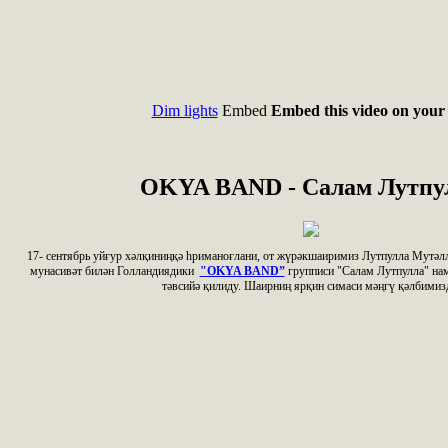
Dim lights
Embed
Embed this video on your 
OKYA BAND - Салам Лутпу
17- сентябрь уйғур хәлқиниңқә hриманоғлани, от жүрәкшаиримиз Лутпулла Мутәл
мунасивәт билән Голландиядики
"OKYA BAND”
групписи "Салам Лутпулла" на
тәвсийә қилиду. Шаирниң ярқин симаси мәңгү қәлбимиз