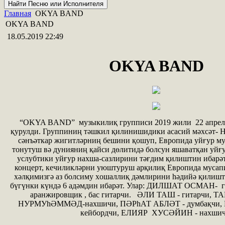
Главная
OKYA BAND
OKYA BAND
18.05.2019 22:49
OKYA BAND
“OKYA BAND” музыкилиқ групписи 2019 жили 22 апрель
қурулди. Группиниң тәшкил қилинишидики асасий мәxсәт- 
сәнъәткар жигитләрниң бешини қошуп, Европида уйғур му
тонутуш вә дунияниң қайси дөлитидә болсун яшаватқан уйғ
услубтики уйғур наxша-сазлирини тәғдим қилиштин ибарәт
концерт, кечиликләрни уюштуруш арқилиқ Европида мусап
xәлқимизгә аз болсиму xошаллиқ дәмлирини hәдийә қилиш
бүгүнки күндә 6 адәмдин ибарәт. Улар: ДИЛШАТ ОСМАН- 
аранжировщик , бас гитарчи. ӘЛИ ТАШ - гитарч
НУРМУhӘММӘД-наxшичи, ПӘРhАТ АБЛӘТ - думбақчи,
кейбордчи, ЕЛИЯР ХУСӘЙИН - наxшич