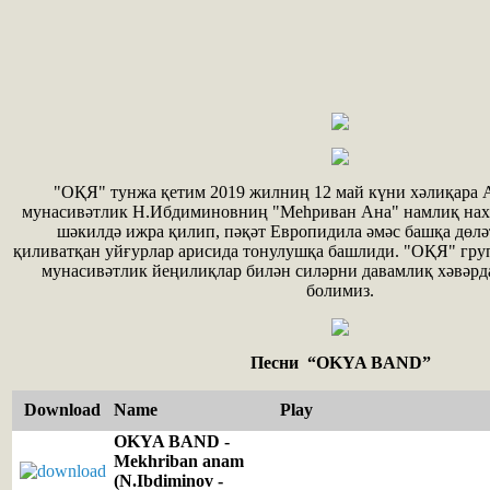
"ОҚЯ" тунжа қетим 2019 жилниң 12 май күни xәлиқара
мунасивәтлик Н.Ибдиминовниң "Меhриван Ана" намлиқ наx
шәкилдә ижра қилип, пәқәт Европидила әмәс башқа дөл
қиливатқан уйғурлар арисида тонулушқа башлиди. "ОҚЯ" гр
мунасивәтлик йеңилиқлар билән силәрни давамлиқ xәвәрд
болимиз.
Песни “OKYA BAND”
Download
Name
Play
OKYA BAND -
Mekhriban anam
(N.Ibdiminov -