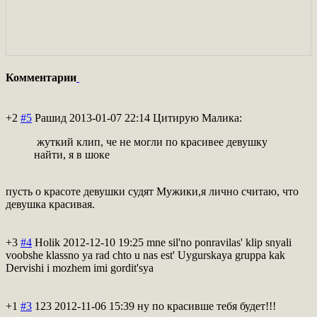
Комментарии
+2
#5
Рашид
2013-01-07 22:14
Цитирую Малика:
жуткий клип, че не могли по красивее девушку
найти, я в шоке
пусть о красоте девушки судят Мужики,я лично считаю, что
девушка красивая.
+3
#4
Holik
2012-12-10 19:25
mne sil'no ponravilas' klip snyali
voobshe klassno ya rad chto u nas est' Uygurskaya gruppa kak
Dervishi i mozhem imi gordit'sya
+1
#3
123
2012-11-06 15:39
ну по красивше тебя будет!!!