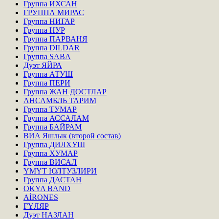
Группа ИХСАН
ГРУППА МИРАС
Группа НИГАР
Группа НУР
Группа ПАРВАНЯ
Группа DILDAR
Группа SABA
Дуэт ЯЙРА
Группа АТУШ
Группа ПЕРИ
Группа ЖАН ДОСТЛАР
АНСАМБЛЬ ТАРИМ
Группа ТУМАР
Группа АССАЛАМ
Группа БАЙРАМ
ВИА Яшлык (второй состав)
Группа ДИЛХУШ
Группа ХУМАР
Группа ВИСАЛ
ҮМҮТ ЮЛТУЗЛИРИ
Группа ДАСТАН
OKYA BAND
AİRONES
ГҮЛЯР
Дуэт НАЗЛАН