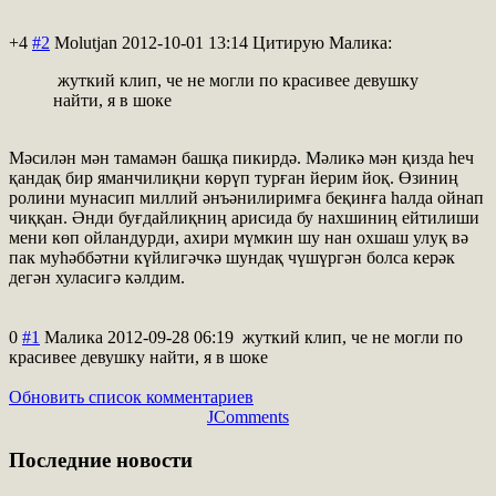
+4
#2
Molutjan
2012-10-01 13:14
Цитирую Малика:
жуткий клип, че не могли по красивее девушку
найти, я в шоке
Мәсилән мән тамамән башқа пикирдә. Мәликә мән қизда һеч
қандақ бир яманчилиқни көрүп турған йерим йоқ. Өзиниң
ролини мунасип миллий әнъәнилиримға беқинға һалда ойнап
чиққан. Әнди буғдайлиқниң арисида бу нахшиниң ейтилиши
мени көп ойландурди, ахири мүмкин шу нан охшаш улуқ вә
пак муһәббәтни күйлигәчкә шундақ чүшүргән болса керәк
дегән хуласигә кәлдим.
0
#1
Малика
2012-09-28 06:19
жуткий клип, че не могли по
красивее девушку найти, я в шоке
Обновить список комментариев
JComments
Последние
новости