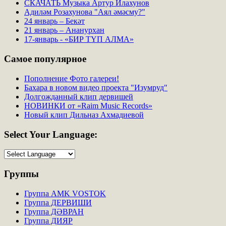
СКАЧАТЬ Музыка Артур Илахунов
Адиләм Розахунова "Аял әмәсму?"
24 январь – Бекәт
21 январь – Ананурхан
17-январь - «БИР ТҮП АЛМА»
Самое
популярное
Пополнение Фото галереи!
Бахара в новом видео проекта "Изумруд"
Долгожданный клип дервишей
НОВИНКИ от «Raim Music Records»
Новый клип Дильназ Ахмадиевой
Select
Your Language:
Группы
Группа AMK VOSTOK
Группа ДЕРВИШИ
Группа ДӘВРАН
Группа ДИЯР