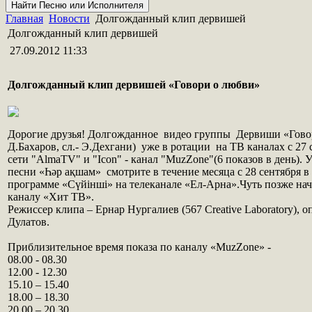
Главная
Новости
Долгожданный клип дервишей
Долгожданный клип дервишей
27.09.2012 11:33
Долгожданный клип дервишей «Говори о любви»
Дорогие друзья! Долгожданное видео группы Дервиши «Говор
Д.Бахаров, сл.- Э.Дехгани) уже в ротации на ТВ каналах с 27
сети "AlmaTV" и "Icon" - канал "MuzZone"(6 показов в день).
песни «Һәр ақшам» смотрите в течение месяца с 28 сентября 
программе «Сүйінші» на телеканале «Ел-Арна».Чуть позже нач
каналу «Хит ТВ».
Режиссер клипа – Ернар Нургалиев (567 Creative Laboratory), о
Дулатов.
Приблизительное время показа по каналу «MuzZone» -
08.00 - 08.30
12.00 - 12.30
15.10 – 15.40
18.00 – 18.30
20.00 – 20.30