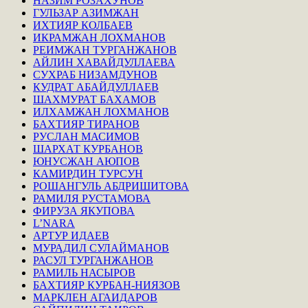
НАЗИМ РОЗАХУНОВ
ГУЛЬЗАР АЗИМЖАН
ИХТИЯР КОЛБАЕВ
ИКРАМЖАН ЛОХМАНОВ
РЕИМЖАН ТУРГАНЖАНОВ
АЙЛИН ХАВАЙДУЛЛАЕВА
СУХРАБ НИЗАМДУНОВ
КУДРАТ АБАЙДУЛЛАЕВ
ШАХМУРАТ БАХАМОВ
ИЛХАМЖАН ЛОХМАНОВ
БАХТИЯР ТИРАНОВ
РУСЛАН МАСИМОВ
ШАРХАТ КУРБАНОВ
ЮНУСЖАН АЮПОВ
КАМИРДИН ТУРСУН
РОШАНГУЛЬ АБДРИШИТОВА
РАМИЛЯ РУСТАМОВА
ФИРУЗА ЯКУПОВА
L’NARA
АРТУР ИДАЕВ
МУРАДИЛ СУЛАЙМАНОВ
РАСУЛ ТУРГАНЖАНОВ
РАМИЛЬ НАСЫРОВ
БАХТИЯР КУРБАН-НИЯЗОВ
МАРКЛЕН АГАИДАРОВ