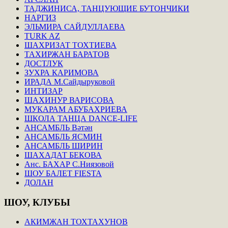
ТАДЖИНИСА, ТАНЦУЮЩИЕ БУТОНЧИКИ
НАРГИЗ
ЭЛЬМИРА САЙДУЛЛАЕВА
TURK AZ
ШАХРИЗАТ ТОХТИЕВА
ТАХИРЖАН БАРАТОВ
ДОСТЛУК
ЗУХРА КАРИМОВА
ИРАДА М.Сайдыруковой
ИНТИЗАР
ШАХИНУР ВАРИСОВА
МУКАРАМ АБУБАХРИЕВА
ШКОЛА ТАНЦА DANCE-LIFE
АНСАМБЛЬ Вәтән
АНСАМБЛЬ ЯСМИН
АНСАМБЛЬ ШИРИН
ШАХАДАТ БЕКОВА
Анс. БАХАР С.Ниязовой
ШОУ БАЛЕТ FIESTA
ДОЛАН
ШОУ,
КЛУБЫ
АКИМЖАН ТОХТАХУНОВ